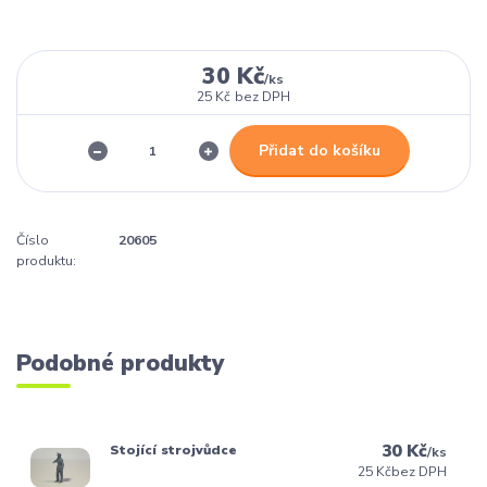
30 Kč
/
ks
25 Kč
bez DPH
Přidat do košíku
Číslo
20605
produktu:
Podobné produkty
30 Kč
Stojící strojvůdce
/
ks
25 Kč
bez DPH