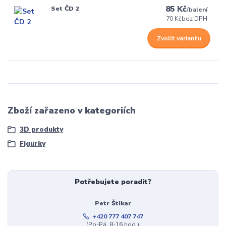
85 Kč
Set ČD 2
/
balení
70 Kč
bez DPH
Zvolit variantu
Zboží zařazeno v kategoriích
3D produkty
Figurky
Potřebujete poradit?
Petr Štikar
+420 777 407 747
(Po-Pá, 8-16 hod.)