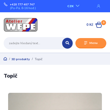
+420 777 407 747
CZK
(Po-Pá, 8-16 hod.)
0
0 Kč
Menu
3D produkty
Topič
Topič