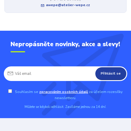
awepe@atelier-wepe.cz
Nepropásněte novinky, akce a slevy!
Přihlásit se
Souhlasím se
zpracováním osobních údajů
za účelem rozesílky
newsletteru.
Můžete se kdykoli odhlásit. Zasíláme jednou za 14 dní.