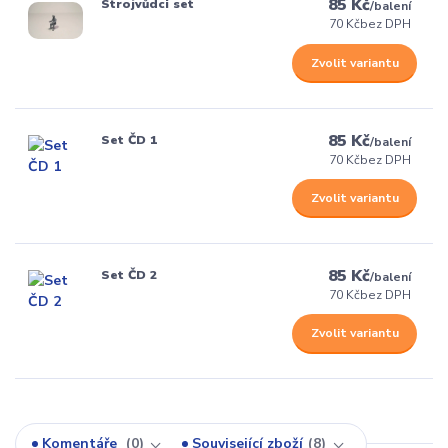
85 Kč
Strojvůdci set
/
balení
70 Kč
bez DPH
Zvolit variantu
85 Kč
Set ČD 1
/
balení
70 Kč
bez DPH
Zvolit variantu
85 Kč
Set ČD 2
/
balení
70 Kč
bez DPH
Zvolit variantu
Komentáře
0
Související zboží
8