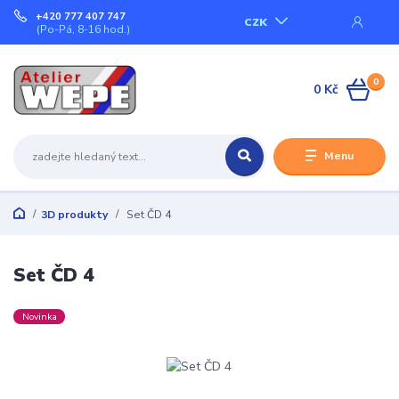
+420 777 407 747
CZK
(Po-Pá, 8-16 hod.)
0
0 Kč
Menu
3D produkty
Set ČD 4
Set ČD 4
Novinka