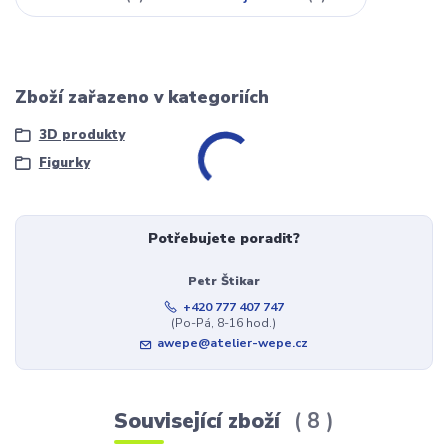
Zboží zařazeno v kategoriích
3D produkty
Figurky
Potřebujete poradit?
Petr Štikar
+420 777 407 747
(Po-Pá, 8-16 hod.)
awepe@atelier-wepe.cz
Související zboží
8