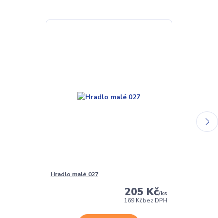
Hradlo malé 027
Hradlo vysoké
205 Kč
/
ks
169 Kč
bez DPH