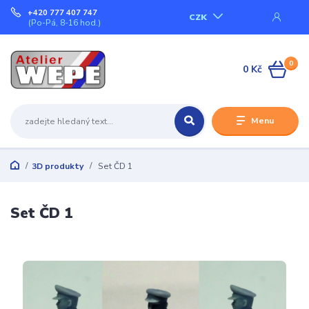
+420 777 407 747
CZK
(Po-Pá, 8-16 hod.)
0
0 Kč
Menu
3D produkty
Set ČD 1
Set ČD 1