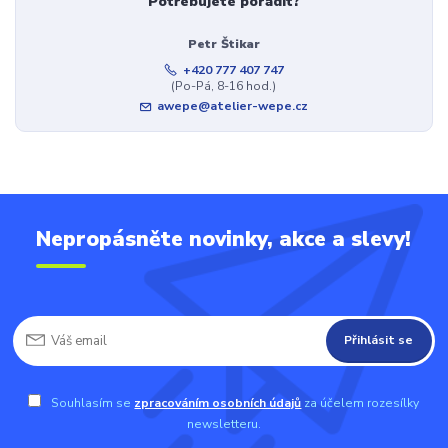
Potřebujete poradit?
Petr Štikar
+420 777 407 747
(Po-Pá, 8-16 hod.)
awepe@atelier-wepe.cz
Nepropásněte novinky, akce a slevy!
Přihlásit se
Souhlasím se
zpracováním osobních údajů
za účelem rozesílky
newsletteru.