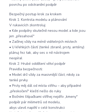
povrchu po odstranění podpěr
Bezpečný postup krok za krokem
Krok 1: Kontrola modelu a plánování
V rukavicích zkontroluj:
• Kde podpěry skutečně nesou model a kde jsou
jen „přesahové"
• Začínej vždy na méně viditelných místech
• U křehkých částí (tenké zbraně, prsty, antény)
plánuj řez tak, aby ses o ně nástrojem
neopíral
Krok 2: Hrubé oddělení větví podpěr
Pravidla bezpečnosti:
• Model drž vždy za masivnější část, nikdy za
tenké prvky
• Prsty měj dál od místa střihu – aby případné
„přeskočení" kleští nešlo do ruky
• Bočními štípačkami stříhej nejdřív „kmeny"
podpěr pár milimetrů od modelu,
abys ulevil napětí v celé konstrukci