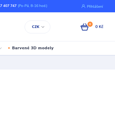
7 407 747
(Po-Pá, 8-16 hod.)
Přihlášení
0
0 Kč
CZK
Barvené 3D modely