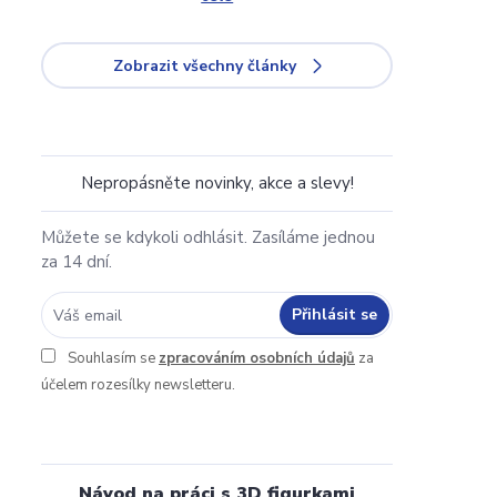
Zobrazit všechny články
Nepropásněte novinky, akce a slevy!
Můžete se kdykoli odhlásit. Zasíláme jednou
za 14 dní.
Přihlásit se
Souhlasím se
zpracováním osobních údajů
za
účelem rozesílky newsletteru.
Návod na práci s 3D figurkami