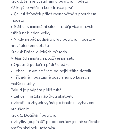
Krok 3: Jemné vystříhání u povrchu modelu
Až když je většina konstrukce pryč:
• Čelisti štípaček přilož rovnoběžně s povrchem
modelu
• Stříhej s minimální silou – raději více malých
střihů než jeden velký
• Nikdy nepáč podpěru proti povrchu modelu –
hrozí ulomení detailu
Krok 4: Práce v úzkých místech
V těsných místech používej pinzetu:
• Opatrně podpěru přidrž u báze
• Lehce ji zlom směrem od nejbližšího detailu
• Případně ji postupně odstranuj po kusech
malými střihy
Pokud je podpěra příliš tuhá:
• Lehce ji naťukni špičkou skalpelu
• Zkrať ji a zbytek vyčisti po finálním vytvrzení
broušením
Krok 5: Dočištění povrchu
• Zbytky „pupínků" po podpěrách jemně seškrábni
ostřím skalpelu taženým