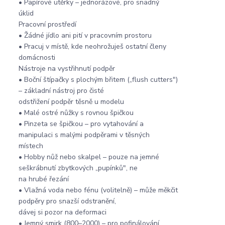
• Papírové utěrky – jednorázové, pro snadný
úklid
Pracovní prostředí
• Žádné jídlo ani pití v pracovním prostoru
• Pracuj v místě, kde neohrožuješ ostatní členy
domácnosti
Nástroje na vystřihnutí podpěr
• Boční štípačky s plochým břitem („flush cutters")
– základní nástroj pro čisté
odstřižení podpěr těsně u modelu
• Malé ostré nůžky s rovnou špičkou
• Pinzeta se špičkou – pro vytahování a
manipulaci s malými podpěrami v těsných
místech
• Hobby nůž nebo skalpel – pouze na jemné
seškrábnutí zbytkových „pupínků", ne
na hrubé řezání
• Vlažná voda nebo fénu (volitelně) – může měkčit
podpěry pro snazší odstranění,
dávej si pozor na deformaci
• Jemný smirk (800–2000) – pro pofinálování