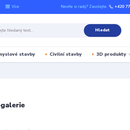
Nevíte si rady? Zavolejte.
+420 77
Více
Hledat
myslové stavby
Civilní stavby
3D produkty
galerie