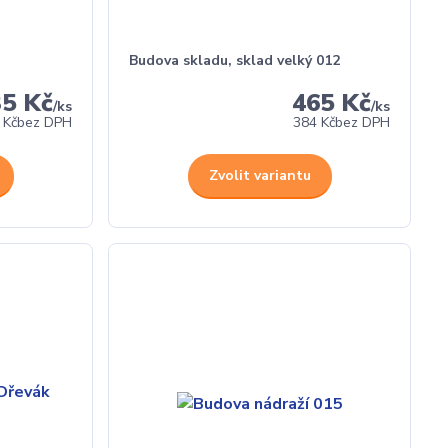
Budova skladu, sklad velký 012
35 Kč
465 Kč
/
ks
/
ks
 Kč
bez DPH
384 Kč
bez DPH
Zvolit variantu