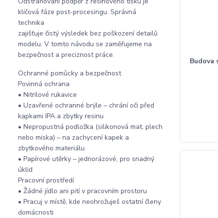
Odstraňování podpěr z resinového tisku je
klíčová fáze post-procesingu. Správná
technika
zajišťuje čistý výsledek bez poškození detailů
modelu. V tomto návodu se zaměřujeme na
bezpečnost a preciznost práce.
Budova s
Ochranné pomůcky a bezpečnost
Povinná ochrana
• Nitrilové rukavice
• Uzavřené ochranné brýle – chrání oči před
kapkami IPA a zbytky resinu
• Nepropustná podložka (silikonová mat, plech
nebo miska) – na zachycení kapek a
zbytkového materiálu
• Papírové utěrky – jednorázové, pro snadný
úklid
Pracovní prostředí
• Žádné jídlo ani pití v pracovním prostoru
• Pracuj v místě, kde neohrožuješ ostatní členy
domácnosti