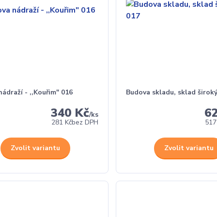
ádraží - ,,Kouřim" 016
Budova skladu, sklad širok
340 Kč
6
/
ks
281 Kč
bez DPH
517
Zvolit variantu
Zvolit variantu