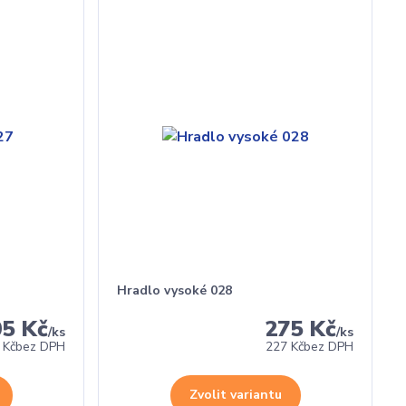
Hradlo vysoké 028
05 Kč
275 Kč
/
ks
/
ks
 Kč
bez DPH
227 Kč
bez DPH
Zvolit variantu