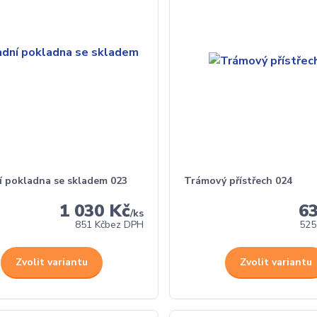
í pokladna se skladem 023
Trámový přístřech 024
1 030 Kč
6
/
ks
851 Kč
bez DPH
525
Zvolit variantu
Zvolit variantu