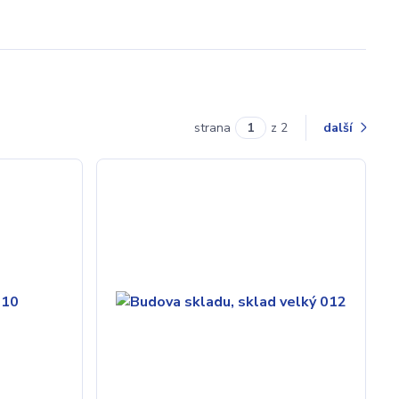
strana
z 2
další