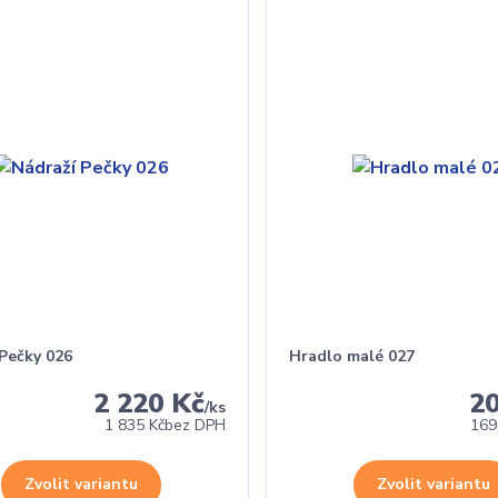
 Pečky 026
Hradlo malé 027
2 220 Kč
2
/
ks
1 835 Kč
bez DPH
169
Zvolit variantu
Zvolit variantu