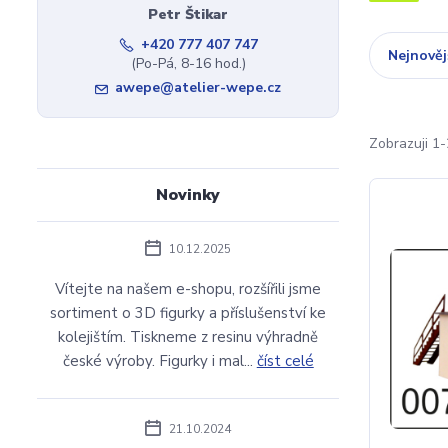
Petr Štikar
+420 777 407 747
Nejnověj
(Po-Pá, 8-16 hod.)
awepe@atelier-wepe.cz
Zobrazuji 1-
Novinky
10.12.2025
Vítejte na našem e-shopu, rozšířili jsme
sortiment o 3D figurky a příslušenství ke
kolejištím. Tiskneme z resinu výhradně
české výroby. Figurky i mal...
číst celé
21.10.2024