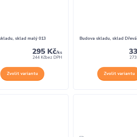
kladu, sklad malý 013
Budova skladu, sklad Dřevá
295 Kč
3
/
ks
244 Kč
bez DPH
273
Zvolit variantu
Zvolit variantu