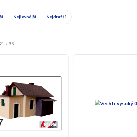
ší
Nejlevnější
Nejdražší
21 z 35