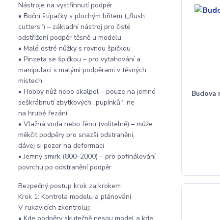
Nástroje na vystřihnutí podpěr
• Boční štípačky s plochým břitem („flush
cutters") – základní nástroj pro čisté
odstřižení podpěr těsně u modelu
• Malé ostré nůžky s rovnou špičkou
• Pinzeta se špičkou – pro vytahování a
manipulaci s malými podpěrami v těsných
místech
• Hobby nůž nebo skalpel – pouze na jemné
Budova n
seškrábnutí zbytkových „pupínků", ne
na hrubé řezání
• Vlažná voda nebo fénu (volitelně) – může
měkčit podpěry pro snazší odstranění,
dávej si pozor na deformaci
• Jemný smirk (800–2000) – pro pofinálování
povrchu po odstranění podpěr
Bezpečný postup krok za krokem
Krok 1: Kontrola modelu a plánování
V rukavicích zkontroluj:
• Kde podpěry skutečně nesou model a kde