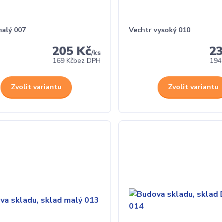
malý 007
Vechtr vysoký 010
205 Kč
2
/
ks
169 Kč
bez DPH
194
Zvolit variantu
Zvolit variantu