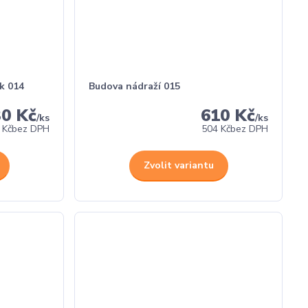
k 014
Budova nádraží 015
30 Kč
610 Kč
/
ks
/
ks
 Kč
bez DPH
504 Kč
bez DPH
Zvolit variantu