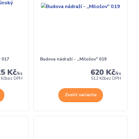
ý 017
Budova nádraží - ,,Milošov" 019
25 Kč
620 Kč
/
ks
/
ks
 Kč
bez DPH
512 Kč
bez DPH
Zvolit variantu