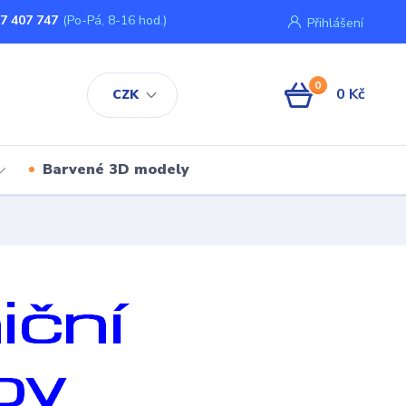
7 407 747
(Po-Pá, 8-16 hod.)
Přihlášení
0
0 Kč
CZK
Barvené 3D modely