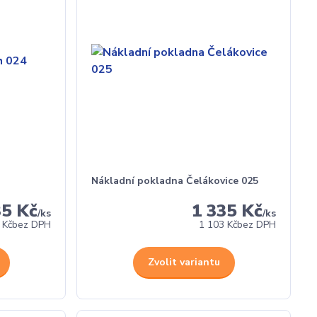
Nákladní pokladna Čelákovice 025
35 Kč
1 335 Kč
/
ks
/
ks
 Kč
bez DPH
1 103 Kč
bez DPH
Zvolit variantu