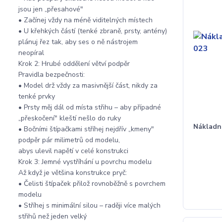
jsou jen „přesahové"
• Začínej vždy na méně viditelných místech
• U křehkých částí (tenké zbraně, prsty, antény)
plánuj řez tak, aby ses o ně nástrojem
neopíral
Krok 2: Hrubé oddělení větví podpěr
Pravidla bezpečnosti:
• Model drž vždy za masivnější část, nikdy za
tenké prvky
• Prsty měj dál od místa střihu – aby případné
„přeskočení" kleští nešlo do ruky
Nákladn
• Bočními štípačkami stříhej nejdřív „kmeny"
podpěr pár milimetrů od modelu,
abys ulevil napětí v celé konstrukci
Krok 3: Jemné vystříhání u povrchu modelu
Až když je většina konstrukce pryč:
• Čelisti štípaček přilož rovnoběžně s povrchem
modelu
• Stříhej s minimální silou – raději více malých
střihů než jeden velký