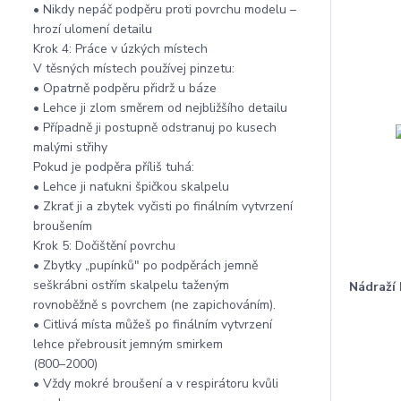
• Nikdy nepáč podpěru proti povrchu modelu –
hrozí ulomení detailu
Krok 4: Práce v úzkých místech
V těsných místech používej pinzetu:
• Opatrně podpěru přidrž u báze
• Lehce ji zlom směrem od nejbližšího detailu
• Případně ji postupně odstranuj po kusech
malými střihy
Pokud je podpěra příliš tuhá:
• Lehce ji naťukni špičkou skalpelu
• Zkrať ji a zbytek vyčisti po finálním vytvrzení
broušením
Krok 5: Dočištění povrchu
• Zbytky „pupínků" po podpěrách jemně
seškrábni ostřím skalpelu taženým
Nádraží
rovnoběžně s povrchem (ne zapichováním).
• Citlivá místa můžeš po finálním vytvrzení
lehce přebrousit jemným smirkem
(800–2000)
• Vždy mokré broušení a v respirátoru kvůli