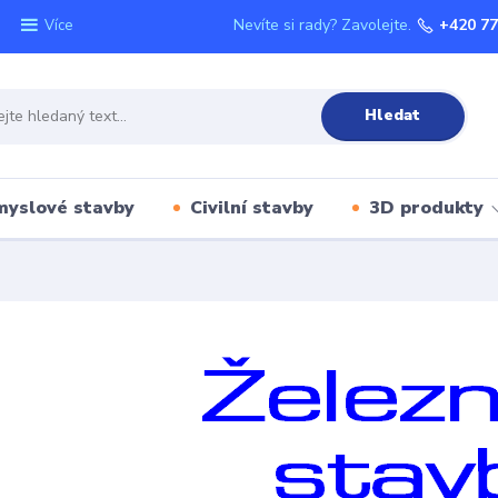
Nevíte si rady? Zavolejte.
+420 77
Více
Hledat
myslové stavby
Civilní stavby
3D produkty