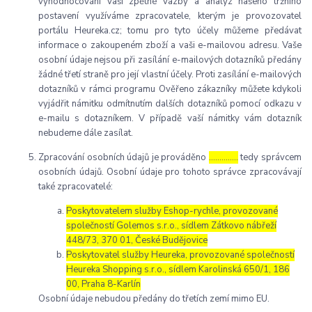
vyhodnocování vaší zpětné vazby a analýz našeho tržního
postavení využíváme zpracovatele, kterým je provozovatel
portálu Heureka.cz; tomu pro tyto účely můžeme předávat
informace o zakoupeném zboží a vaši e-mailovou adresu. Vaše
osobní údaje nejsou při zasílání e-mailových dotazníků předány
žádné třetí straně pro její vlastní účely. Proti zasílání e-mailových
dotazníků v rámci programu Ověřeno zákazníky můžete kdykoli
vyjádřit námitku odmítnutím dalších dotazníků pomocí odkazu v
e-mailu s dotazníkem. V případě vaší námitky vám dotazník
nebudeme dále zasílat.
Zpracování osobních údajů je prováděno
…………..
tedy správcem
osobních údajů. Osobní údaje pro tohoto správce zpracovávají
také zpracovatelé:
Poskytovatelem služby Eshop-rychle, provozované
společností Golemos s.r.o., sídlem Zátkovo nábřeží
448/73, 370 01, České Budějovice
Poskytovatel služby Heureka, provozované společností
Heureka Shopping s.r.o., sídlem Karolinská 650/1, 186
00, Praha 8-Karlín
Osobní údaje nebudou předány do třetích zemí mimo EU.