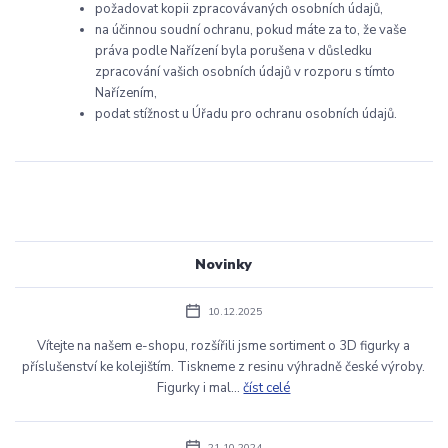
požadovat kopii zpracovávaných osobních údajů,
na účinnou soudní ochranu, pokud máte za to, že vaše
práva podle Nařízení byla porušena v důsledku
zpracování vašich osobních údajů v rozporu s tímto
Nařízením,
podat stížnost u Úřadu pro ochranu osobních údajů.
Novinky
10.12.2025
Vítejte na našem e-shopu, rozšířili jsme sortiment o 3D figurky a
příslušenství ke kolejištím. Tiskneme z resinu výhradně české výroby.
Figurky i mal...
číst celé
21.10.2024