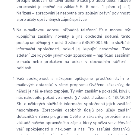
předpis uchování smluvní dokumentace po dobu delší. Takové
zpracování je možné na základě čl. 6 odst. 1 písm. c) a f)
Nařízení – zpracování je nezbytné pro splnění právní povinnosti
a pro účely oprávněných zájmů správce.
Na e-mailovou adresu, případně telefonní číslo mohou být
kupujícímu zasílány novinky a jiná obchodní sdělení, tento
postup umožňuje § 7 odst. 3 zákona č.480/2004 Sb., o službách
informační společnosti, pokud jej kupující neodmítne. Tato
sdělení lze kdykoliv jakýmkoliv způsobem – například zasláním
e-mailu nebo proklikem na odkaz v obchodním sdělení –
odhlásit.
Vaši spokojenost s nákupem zjišťujeme prostřednictvím e-
mailových dotazníků v rámci programu Ověřeno zákazníky, do
něhož je náš e-shop zapojen. Ty vám zasíláme pokaždé, když u
nás nakoupíte, pokud ve smyslu § 7 odst. 3 zákona č. 480/2004
Sb. o některých službách informační společnosti jejich zasílání
neodmítnete. Zpracování osobních údajů pro účely zaslání
dotazníků v rámci programu Ověřeno zákazníky provádíme na
základě našeho oprávněného zájmu, který spočívá ve zjišťování
vaší spokojenosti s nákupem u nás. Pro zasílání dotazníků,