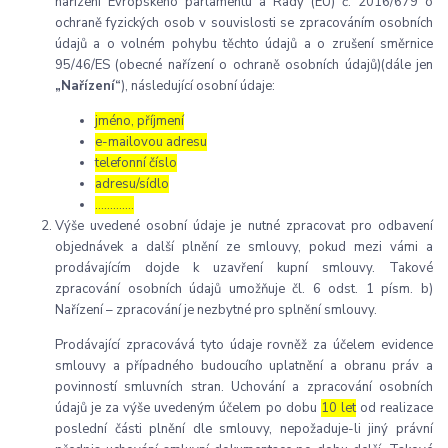
nařízení Evropského parlamentu a Rady (EU) č. 2016/679 o
ochraně fyzických osob v souvislosti se zpracováním osobních
údajů a o volném pohybu těchto údajů a o zrušení směrnice
95/46/ES (obecné nařízení o ochraně osobních údajů)(dále jen
„Nařízení“
), následující osobní údaje:
jméno, příjmení
e-mailovou adresu
telefonní číslo
adresu/sídlo
………....
Výše uvedené osobní údaje je nutné zpracovat pro odbavení
objednávek a další plnění ze smlouvy, pokud mezi vámi a
prodávajícím dojde k uzavření kupní smlouvy. Takové
zpracování osobních údajů umožňuje čl. 6 odst. 1 písm. b)
Nařízení – zpracování je nezbytné pro splnění smlouvy.
Prodávající zpracovává tyto údaje rovněž za účelem evidence
smlouvy a případného budoucího uplatnění a obranu práv a
povinností smluvních stran. Uchování a zpracování osobních
údajů je za výše uvedeným účelem po dobu
10 let
od realizace
poslední části plnění dle smlouvy, nepožaduje-li jiný právní