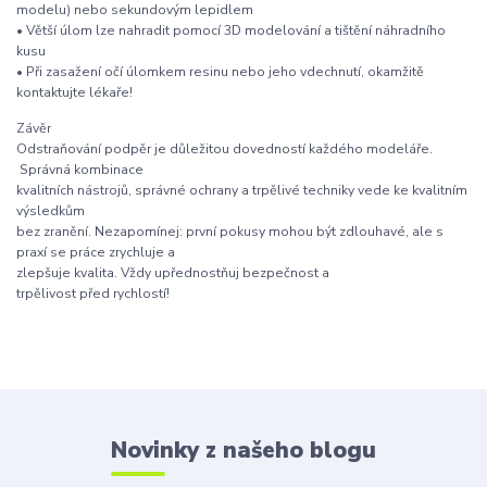
modelu) nebo sekundovým lepidlem
• Větší úlom lze nahradit pomocí 3D modelování a tištění náhradního
kusu
• Při zasažení očí úlomkem resinu nebo jeho vdechnutí, okamžitě
kontaktujte lékaře!
Závěr
Odstraňování podpěr je důležitou dovedností každého modeláře.
Správná kombinace
kvalitních nástrojů, správné ochrany a trpělivé techniky vede ke kvalitním
výsledkům
bez zranění. Nezapomínej: první pokusy mohou být zdlouhavé, ale s
praxí se práce zrychluje a
zlepšuje kvalita. Vždy upřednostňuj bezpečnost a
trpělivost před rychlostí!
Novinky z našeho blogu