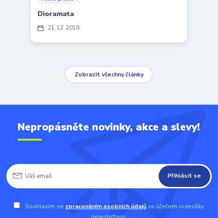
Dioramata
21
12
2018
Zobrazit všechny články
Nepropásněte novinky, akce a slevy!
Přihlásit se
Souhlasím se
zpracováním osobních údajů
za účelem rozesílky
newsletteru.