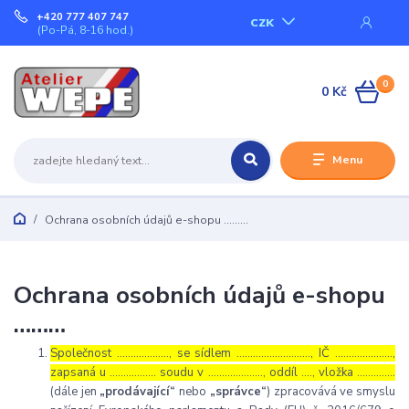
+420 777 407 747
CZK
(Po-Pá, 8-16 hod.)
0
0 Kč
Menu
Ochrana osobních údajů e-shopu ………
Ochrana osobních údajů e-shopu
………
Společnost ………………., se sídlem ………………………, IČ …………………,
zapsaná u …………….. soudu v ……………….., oddíl …., vložka …………..
(dále jen
„prodávající“
nebo
„správce“
) zpracovává ve smyslu