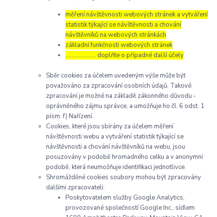
měření návštěvnosti webových stránek a vytváření
statistik týkající se návštěvnosti a chování
návštěvníků na webových stránkách
základní funkčnosti webových stránek
………………… doplňte o případné další účely
Sběr cookies za účelem uvedeným výše může být
považováno za zpracování osobních údajů. Takové
zpracování je možné na základě zákonného důvodu -
oprávněného zájmu správce, a umožňuje ho čl. 6 odst. 1
písm. f) Nařízení.
Cookies, které jsou sbírány za účelem měření
návštěvnosti webu a vytváření statistik týkající se
návštěvnosti a chování návštěvníků na webu, jsou
posuzovány v podobě hromadného celku a v anonymní
podobě, která neumožňuje identifikaci jednotlivce.
Shromážděné cookies soubory mohou být zpracovány
dalšími zpracovateli:
Poskytovatelem služby Google Analytics,
provozované společností Google Inc., sídlem