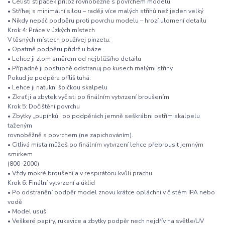
• Čelisti štípaček přilož rovnoběžně s povrchem modelu
• Stříhej s minimální silou – raději více malých střihů než jeden velký
• Nikdy nepáč podpěru proti povrchu modelu – hrozí ulomení detailu
Krok 4: Práce v úzkých místech
V těsných místech používej pinzetu:
• Opatrně podpěru přidrž u báze
• Lehce ji zlom směrem od nejbližšího detailu
• Případně ji postupně odstranuj po kusech malými střihy
Pokud je podpěra příliš tuhá:
• Lehce ji naťukni špičkou skalpelu
• Zkrať ji a zbytek vyčisti po finálním vytvrzení broušením
Krok 5: Dočištění povrchu
• Zbytky „pupínků" po podpěrách jemně seškrábni ostřím skalpelu
taženým
rovnoběžně s povrchem (ne zapichováním).
• Citlivá místa můžeš po finálním vytvrzení lehce přebrousit jemným
smirkem
(800–2000)
• Vždy mokré broušení a v respirátoru kvůli prachu
Krok 6: Finální vytvrzení a úklid
• Po odstranění podpěr model znovu krátce opláchni v čistém IPA nebo
vodě
• Model usuš
• Veškeré papíry, rukavice a zbytky podpěr nech nejdřív na světle/UV