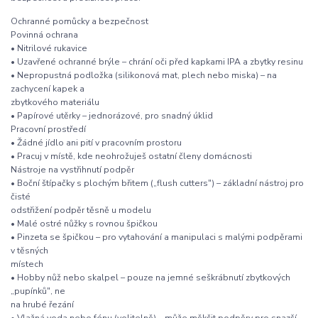
Ochranné pomůcky a bezpečnost
Povinná ochrana
• Nitrilové rukavice
• Uzavřené ochranné brýle – chrání oči před kapkami IPA a zbytky resinu
• Nepropustná podložka (silikonová mat, plech nebo miska) – na
zachycení kapek a
zbytkového materiálu
• Papírové utěrky – jednorázové, pro snadný úklid
Pracovní prostředí
• Žádné jídlo ani pití v pracovním prostoru
• Pracuj v místě, kde neohrožuješ ostatní členy domácnosti
Nástroje na vystřihnutí podpěr
• Boční štípačky s plochým břitem („flush cutters") – základní nástroj pro
čisté
odstřižení podpěr těsně u modelu
• Malé ostré nůžky s rovnou špičkou
• Pinzeta se špičkou – pro vytahování a manipulaci s malými podpěrami
v těsných
místech
• Hobby nůž nebo skalpel – pouze na jemné seškrábnutí zbytkových
„pupínků", ne
na hrubé řezání
• Vlažná voda nebo fénu (volitelně) – může měkčit podpěry pro snazší