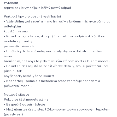
ztvrdnout,
teprve pak je vyhoď jako běžný pevný odpad
Praktické tipy pro opatrné vystřihávání
• Vždy stříhej „od sebe" a mimo linii očí – s brýlemi máš kryté oči i proti
odletujícím
kouskům resinu
• Pokud to nejde lehce, zkus jiný úhel nebo si podpěru zkrať dál od
modelu a pokračuj
po menších úsecích
• U důležitých detailů raději nech malý zbytek a dočisti ho nožíkem
nebo
broušením, než abys to jedním velkým střihem urval i s kusem modelu
• Pokud se cítíš nejistě na zvlášť křehké detaily, zvol si počáteční úhel
přístupu tak,
aby štípačky neměly šanci klouzat
• Nespěchej – pomalá a metodická práce zabraňuje nehodám a
poškození modelu
Nouzové situace
Pokud se část modelu uláme:
• Bezpečně odsuň nástroje
• Malý úlom lze často slepit 2-komponentovým epoxidovým lepidlem
(po vytvrzení