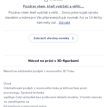
Pozdrav všem, kteří vydrželi a věřili....
Pozdrav všem, kteří vydrželi a věřili.... Znovu jsme rozjeli výrobu
stavebnic a máme pro Vás připravených pár novinek. Asi za 14 dní by
nám měly zač...
číst celé
Zobrazit všechny novinky
Návod na práci s 3D figurkami
Návod na odstranění podpěr z resinového 3D Tisku
Úvod
Odstraňování podpěr z resinového tisku je klíčová fáze post-
procesingu. Správná technika
zajišťuje čistý výsledek bez poškození detailů modelu. V tomto návodu
se zaměřujeme na
bezpečnost a preciznost práce.