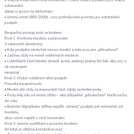
odstranění,
dávej si pozor na deformaci
• Jemný smirk (800–2000) – pro pofinálování povrchu po odstranění
podpěr
Bezpečný postup krok za krokem
Krok 1: Kontrola modelu a plánování
V rukavicích zkontroluj:
• Kde podpěry skutečně nesou model a kde jsou jen „přesahové"
• Začínej vždy na méně viditelných místech
• U křehkých částí (tenké zbraně, prsty, antény) plánuj řez tak, aby ses o
ně nástrojem
neopíral
Krok 2: Hrubé oddělení větví podpěr
Pravidla bezpečnosti:
• Model drž vždy za masivnější část, nikdy za tenké prvky
• Prsty měj dál od místa střihu – aby případné „přeskočení" kleští nešlo
do ruky
• Bočními štípačkami stříhej nejdřív „kmeny" podpěr pár milimetrů od
modelu,
abys ulevil napětí v celé konstrukci
Krok 3: Jemné vystříhání u povrchu modelu
Až když je většina konstrukce pryč: