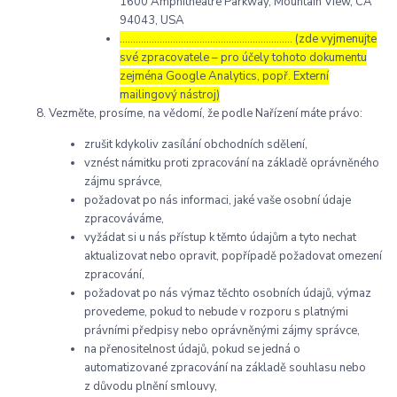
1600 Amphitheatre Parkway, Mountain View, CA
94043, USA
……………………………………………………..… (zde vyjmenujte
své zpracovatele – pro účely tohoto dokumentu
zejména Google Analytics, popř. Externí
mailingový nástroj)
Vezměte, prosíme, na vědomí, že podle Nařízení máte právo:
zrušit kdykoliv zasílání obchodních sdělení,
vznést námitku proti zpracování na základě oprávněného
zájmu správce,
požadovat po nás informaci, jaké vaše osobní údaje
zpracováváme,
vyžádat si u nás přístup k těmto údajům a tyto nechat
aktualizovat nebo opravit, popřípadě požadovat omezení
zpracování,
požadovat po nás výmaz těchto osobních údajů, výmaz
provedeme, pokud to nebude v rozporu s platnými
právními předpisy nebo oprávněnými zájmy správce,
na přenositelnost údajů, pokud se jedná o
automatizované zpracování na základě souhlasu nebo
z důvodu plnění smlouvy,