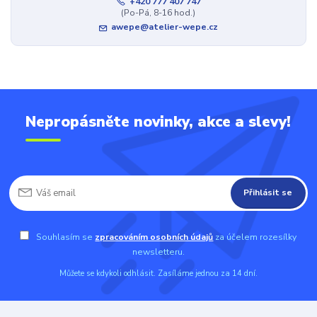
+420 777 407 747
(Po-Pá, 8-16 hod.)
awepe@atelier-wepe.cz
Nepropásněte novinky, akce a slevy!
Přihlásit se
Souhlasím se
zpracováním osobních údajů
za účelem rozesílky
newsletteru.
Můžete se kdykoli odhlásit. Zasíláme jednou za 14 dní.