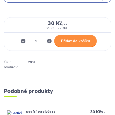
30 Kč
/
ks
25 Kč
bez DPH
Přidat do košíku
Číslo
2001
produktu:
Podobné produkty
30 Kč
Sedící strojvůdce
/
ks