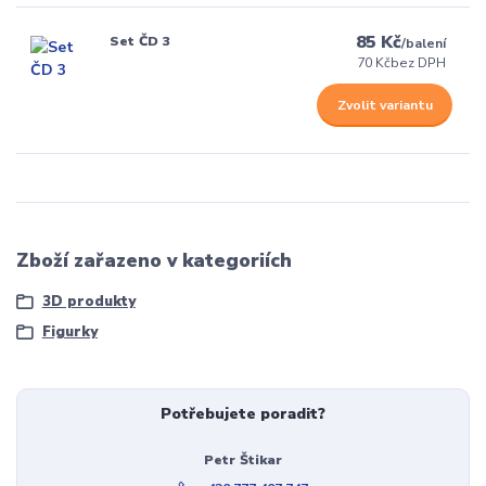
85 Kč
Set ČD 3
/
balení
70 Kč
bez DPH
Zvolit variantu
Zboží zařazeno v kategoriích
3D produkty
Figurky
Potřebujete poradit?
Petr Štikar