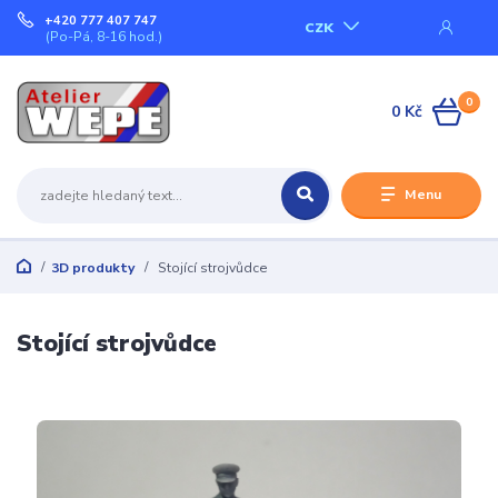
+420 777 407 747
CZK
(Po-Pá, 8-16 hod.)
0
0 Kč
Menu
3D produkty
Stojící strojvůdce
Stojící strojvůdce