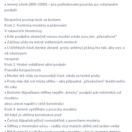
• Jemný smirk (800–2000) – pro pofinálování povrchu po odstranění
podpěr
Bezpečný postup krok za krokem
Krok 1: Kontrola modelu a plánování
V rukavicích zkontroluj:
• Kde podpěry skutečně nesou model a kde jsou jen „přesahové"
• Začínej vždy na méně viditelných místech
• U křehkých částí (tenké zbraně, prsty, antény) plánuj řez tak, aby ses o
ně nástrojem
neopíral
Krok 2: Hrubé oddělení větví podpěr
Pravidla bezpečnosti:
• Model drž vždy za masivnější část, nikdy za tenké prvky
• Prsty měj dál od místa střihu – aby případné „přeskočení" kleští nešlo
do ruky
• Bočními štípačkami stříhej nejdřív „kmeny" podpěr pár milimetrů od
modelu,
abys ulevil napětí v celé konstrukci
Krok 3: Jemné vystříhání u povrchu modelu
Až když je většina konstrukce pryč:
• Čelisti štípaček přilož rovnoběžně s povrchem modelu
• Stříhej s minimální silou – raději více malých střihů než jeden velký
• Nikdy nepáč podpěru proti povrchu modelu – hrozí ulomení detailu