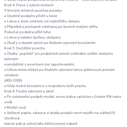
Krok 4: Práce v úzkých místech
V těsných místech používej pinzetu:
• Opatrně podpěru přidrž u báze
• Lehce ji zlom směrem od nejbližšího detailu
• Případně ji postupně odstranuj po kusech malými střihy
Pokud je podpěra příliš tuhá:
• Lehce ji naťukni špičkou skalpelu
• Zkrať ji a zbytek vyčisti po finálním vytvrzení broušením
Krok 5: Dočištění povrchu
• Zbytky „pupínků" po podpěrách jemně seškrábni ostřím skalpelu
taženým
rovnoběžně s povrchem (ne zapichováním).
• Citlivá místa můžeš po finálním vytvrzení lehce přebrousit jemným
smirkem
(800–2000)
• Vždy mokré broušení a v respirátoru kvůli prachu
Krok 6: Finální vytvrzení a úklid
• Po odstranění podpěr model znovu krátce opláchni v čistém IPA nebo
vodě
• Model usuš
• Veškeré papíry, rukavice a zbytky podpěr nech nejdřív na světle/UV
ztvrdnout,
teprve pak je vyhoď jako běžný pevný odpad