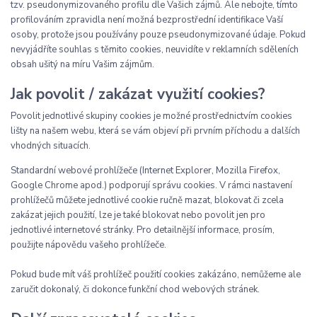
tzv. pseudonymizovaného profilu dle Vašich zájmů. Ale nebojte, tímto
profilováním zpravidla není možná bezprostřední identifikace Vaší
osoby, protože jsou používány pouze pseudonymizované údaje. Pokud
nevyjádříte souhlas s těmito cookies, neuvidíte v reklamních sděleních
obsah ušitý na míru Vašim zájmům.
Jak povolit / zakázat využití cookies?
Povolit jednotlivé skupiny cookies je možné prostřednictvím cookies
lišty na našem webu, která se vám objeví při prvním příchodu a dalších
vhodných situacích.
Standardní webové prohlížeče (Internet Explorer, Mozilla Firefox,
Google Chrome apod.) podporují správu cookies. V rámci nastavení
prohlížečů můžete jednotlivé cookie ručně mazat, blokovat či zcela
zakázat jejich použití, lze je také blokovat nebo povolit jen pro
jednotlivé internetové stránky. Pro detailnější informace, prosím,
použijte nápovědu vašeho prohlížeče.
Pokud bude mít váš prohlížeč použití cookies zakázáno, nemůžeme ale
zaručit dokonalý, či dokonce funkční chod webových stránek.