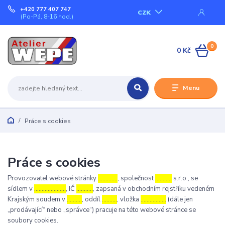
+420 777 407 747
CZK
(Po-Pá, 8-16 hod.)
0
0 Kč
Menu
Práce s cookies
Práce s cookies
Provozovatel webové stránky
………….
, společnost
………..
s.r.o., se
sídlem v
…………………
, IČ
………..
, zapsaná v obchodním rejstříku vedeném
Krajským soudem v
……….
, oddíl
……….
, vložka
……………..
(dále jen
„prodávající“ nebo „správce“) pracuje na této webové stránce se
soubory cookies.