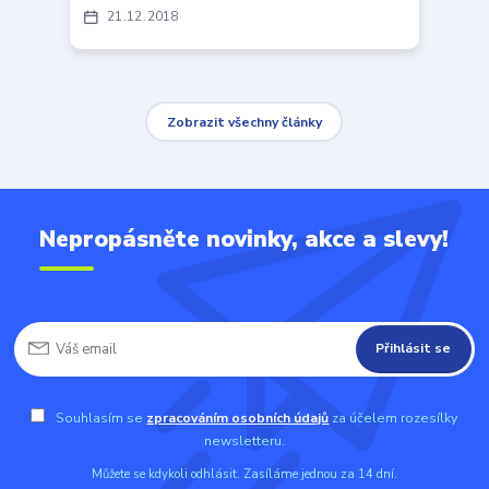
21
12
2018
Zobrazit všechny články
Nepropásněte novinky, akce a slevy!
Přihlásit se
Souhlasím se
zpracováním osobních údajů
za účelem rozesílky
newsletteru.
Můžete se kdykoli odhlásit. Zasíláme jednou za 14 dní.