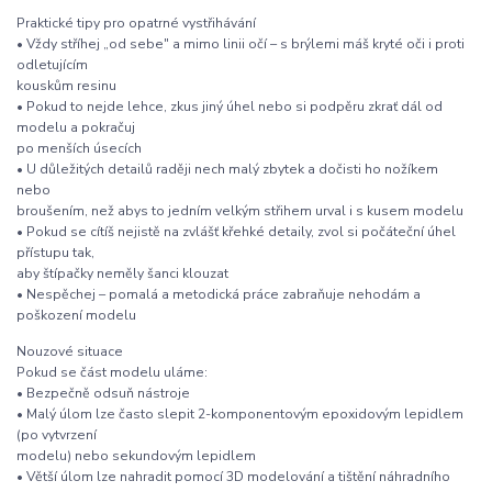
Praktické tipy pro opatrné vystřihávání
• Vždy stříhej „od sebe" a mimo linii očí – s brýlemi máš kryté oči i proti
odletujícím
kouskům resinu
• Pokud to nejde lehce, zkus jiný úhel nebo si podpěru zkrať dál od
modelu a pokračuj
po menších úsecích
• U důležitých detailů raději nech malý zbytek a dočisti ho nožíkem
nebo
broušením, než abys to jedním velkým střihem urval i s kusem modelu
• Pokud se cítíš nejistě na zvlášť křehké detaily, zvol si počáteční úhel
přístupu tak,
aby štípačky neměly šanci klouzat
• Nespěchej – pomalá a metodická práce zabraňuje nehodám a
poškození modelu
Nouzové situace
Pokud se část modelu uláme:
• Bezpečně odsuň nástroje
• Malý úlom lze často slepit 2-komponentovým epoxidovým lepidlem
(po vytvrzení
modelu) nebo sekundovým lepidlem
• Větší úlom lze nahradit pomocí 3D modelování a tištění náhradního