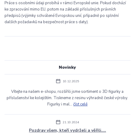
Práce s osobními údaji probíhá v rámci Evropské unie. Pokud dochází
ke zpracování mimo EU, potom na základě příslušných právních
předpisů (výjimky schválené Evropskou unií, případně po splnění
dalších požadavků na bezpečnost práce s daty).
Novinky
10.12.2025
Vítejte na našem e-shopu, rozšířili jsme sortiment o 3D figurky a
příslušenství ke kolejištím. Tiskneme z resinu výhradně české výroby.
Figurky i mal...
číst celé
21.10.2024
Pozdrav všem, kteří vydrželi a věřili....