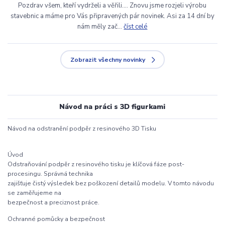
Pozdrav všem, kteří vydrželi a věřili.... Znovu jsme rozjeli výrobu
stavebnic a máme pro Vás připravených pár novinek. Asi za 14 dní by
nám měly zač...
číst celé
Zobrazit všechny novinky
Návod na práci s 3D figurkami
Návod na odstranění podpěr z resinového 3D Tisku
Úvod
Odstraňování podpěr z resinového tisku je klíčová fáze post-
procesingu. Správná technika
zajišťuje čistý výsledek bez poškození detailů modelu. V tomto návodu
se zaměřujeme na
bezpečnost a preciznost práce.
Ochranné pomůcky a bezpečnost