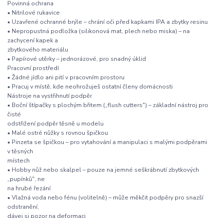
Povinná ochrana
• Nitrilové rukavice
• Uzavřené ochranné brýle – chrání oči před kapkami IPA a zbytky resinu
• Nepropustná podložka (silikonová mat, plech nebo miska) – na
zachycení kapek a
zbytkového materiálu
• Papírové utěrky – jednorázové, pro snadný úklid
Pracovní prostředí
• Žádné jídlo ani pití v pracovním prostoru
• Pracuj v místě, kde neohrožuješ ostatní členy domácnosti
Nástroje na vystřihnutí podpěr
• Boční štípačky s plochým břitem („flush cutters") – základní nástroj pro
čisté
odstřižení podpěr těsně u modelu
• Malé ostré nůžky s rovnou špičkou
• Pinzeta se špičkou – pro vytahování a manipulaci s malými podpěrami
v těsných
místech
• Hobby nůž nebo skalpel – pouze na jemné seškrábnutí zbytkových
„pupínků", ne
na hrubé řezání
• Vlažná voda nebo fénu (volitelně) – může měkčit podpěry pro snazší
odstranění,
dávej si pozor na deformaci