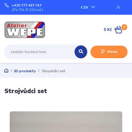
+420 777 407 747
CZK
(Po-Pá, 8-16 hod.)
0
0 Kč
Menu
3D produkty
Strojvůdci set
Strojvůdci set