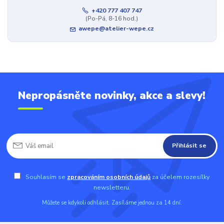
+420 777 407 747
(Po-Pá, 8-16 hod.)
awepe@atelier-wepe.cz
Nepropásněte novinky, akce a slevy!
Přihlásit se
Souhlasím se
zpracováním osobních údajů
za účelem rozesílky
newsletteru.
Můžete se kdykoli odhlásit. Zasíláme jednou za 14 dní.