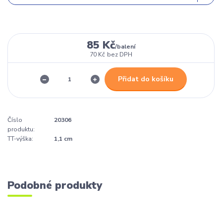
85 Kč
/
balení
70 Kč
bez DPH
Přidat do košíku
Číslo
20306
produktu:
TT-výška:
1,1 cm
Podobné produkty