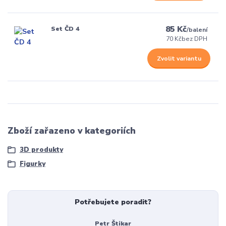
85 Kč
Set ČD 4
/
balení
70 Kč
bez DPH
Zvolit variantu
Zboží zařazeno v kategoriích
3D produkty
Figurky
Potřebujete poradit?
Petr Štikar