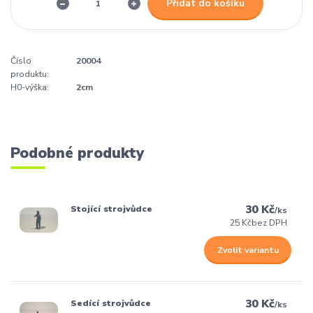
Přidat do košíku
Číslo
20004
produktu:
H0-výška:
2cm
Podobné produkty
30 Kč
Stojící strojvůdce
/
ks
25 Kč
bez DPH
Zvolit variantu
30 Kč
Sedící strojvůdce
/
ks