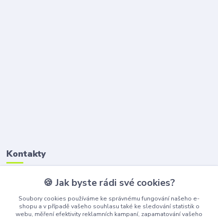
Kontakty
🍪 Jak byste rádi své cookies?
Petr Štikar
+420 777 407 747
Soubory cookies používáme ke správnému fungování našeho e-
(Po-Pá, 8-16 hod.)
shopu a v případě vašeho souhlasu také ke sledování statistik o
webu, měření efektivity reklamních kampaní, zapamatování vašeho
awepe@atelier-wepe.cz