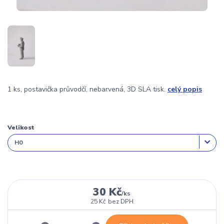
1 ks, postavička průvodčí, nebarvená, 3D SLA tisk.
celý popis
Velikost
30 Kč
/
ks
25 Kč
bez DPH