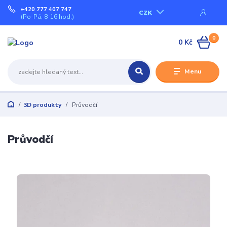
+420 777 407 747
CZK
(Po-Pá, 8-16 hod.)
0
0 Kč
Menu
3D produkty
Průvodčí
Průvodčí