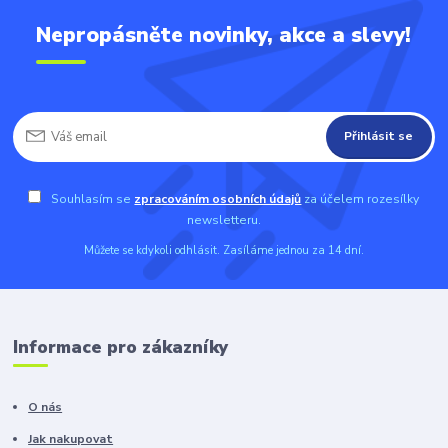
Nepropásněte novinky, akce a slevy!
Přihlásit se
Souhlasím se
zpracováním osobních údajů
za účelem rozesílky
newsletteru.
Můžete se kdykoli odhlásit. Zasíláme jednou za 14 dní.
Informace pro zákazníky
O nás
Jak nakupovat