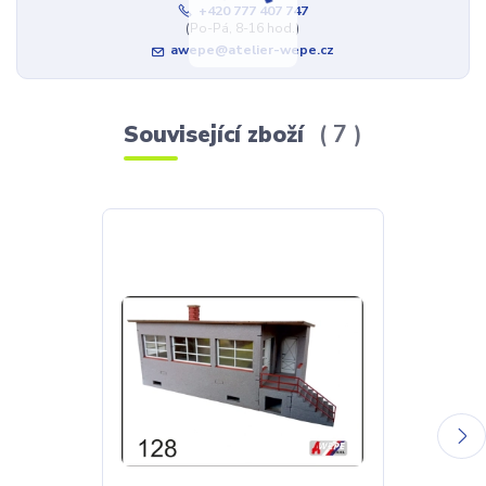
+420 777 407 747
(Po-Pá, 8-16 hod.)
awepe@atelier-wepe.cz
Související zboží
7