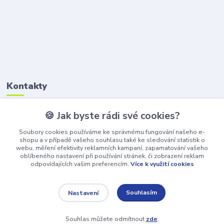
Kontakty
🍪 Jak byste rádi své cookies?
Petr Štikar
+420 777 407 747
Soubory cookies používáme ke správnému fungování našeho e-
(Po-Pá, 8-16 hod.)
shopu a v případě vašeho souhlasu také ke sledování statistik o
webu, měření efektivity reklamních kampaní, zapamatování vašeho
awepe@atelier-wepe.cz
oblíbeného nastavení při používání stránek, či zobrazení reklam
odpovídajících vašim preferencím.
Více k využití cookies
Souhlasím
Nastavení
Souhlas můžete odmítnout
zde
.
Vytvořeno na
Eshop-rychle.cz