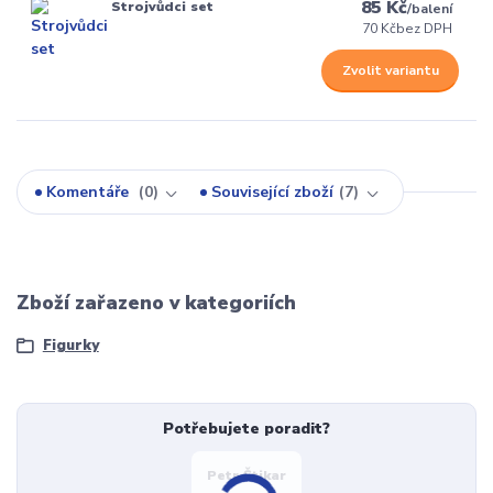
85 Kč
Strojvůdci set
/
balení
70 Kč
bez DPH
Zvolit variantu
Komentáře
0
Související zboží
7
Zboží zařazeno v kategoriích
Figurky
Potřebujete poradit?
Petr Štikar