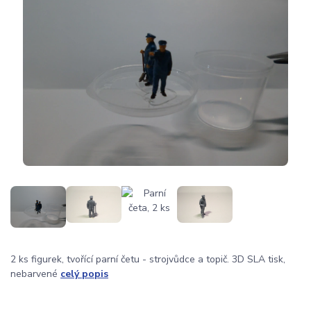
2 ks figurek, tvořící parní četu - strojvůdce a topič. 3D SLA tisk,
nebarvené
celý popis