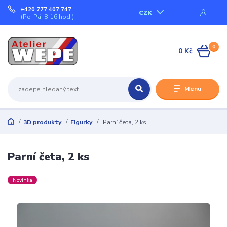
+420 777 407 747
CZK
(Po-Pá, 8-16 hod.)
0
0 Kč
Menu
3D produkty
Figurky
Parní četa, 2 ks
Parní četa, 2 ks
Novinka