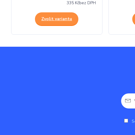
335 Kč
bez DPH
Zvolit variantu
So