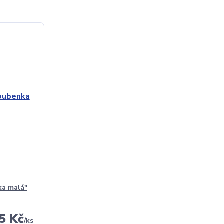
ka malá"
5 Kč
/
ks