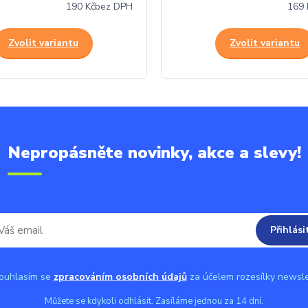
190 Kč
bez DPH
169 
Zvolit variantu
Zvolit variantu
Nepropásněte novinky, akce a slevy!
Přihlási
uhlasím se
zpracováním osobních údajů
za účelem rozesílky newsle
Můžete se kdykoli odhlásit. Zasíláme jednou za 14 dní.