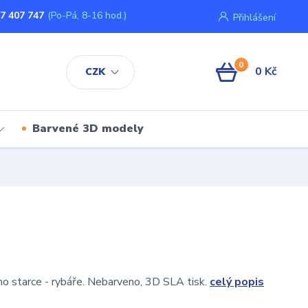
7 407 747
(Po-Pá, 8-16 hod.)
Přihlášení
0
0 Kč
CZK
Barvené 3D modely
ího starce - rybáře. Nebarveno, 3D SLA tisk.
celý popis