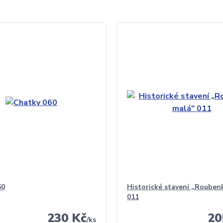
60
Historické stavení „Rouben
011
230 Kč
20
/
ks