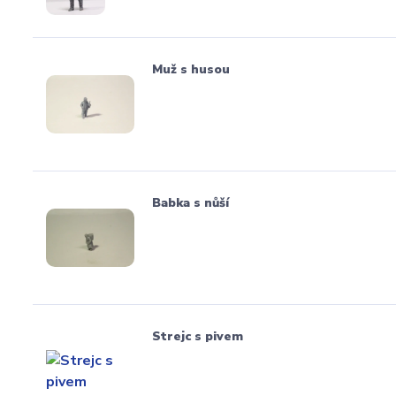
Muž s husou
Babka s nůší
Strejc s pivem