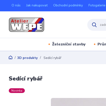
O nás
Jak nakupovat
Obchodní podmínky
Fotogalerie
Železniční stavby
Prů
3D produkty
Sedící rybář
Sedící rybář
Novinka