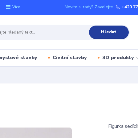
Nevíte si rady? Zavolejte.
+420 77
Více
Hledat
myslové stavby
Civilní stavby
3D produkty
Figurka sedíc