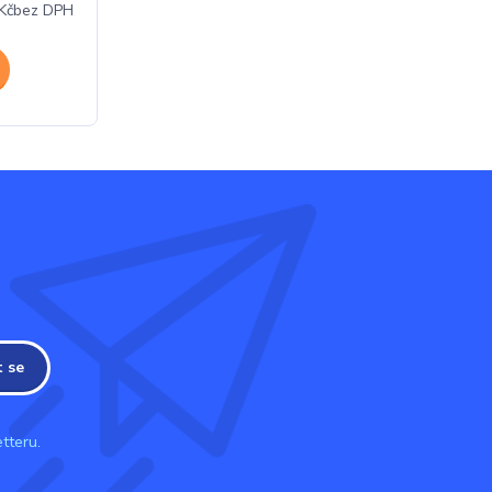
Kč
bez DPH
t se
tteru.