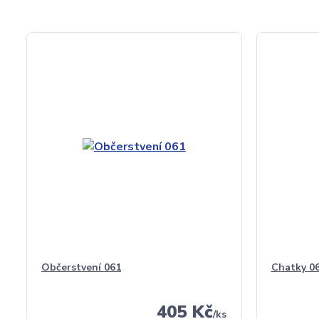
Občerstvení 061
Chatky 0
405 Kč
/
ks