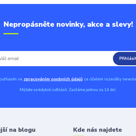
Nepropásněte novinky, akce a slevy!
Přihlási
uhlasím se
zpracováním osobních údajů
za účelem rozesílky newsle
Můžete se kdykoli odhlásit. Zasíláme jednou za 14 dní.
jší na blogu
Kde nás najdete