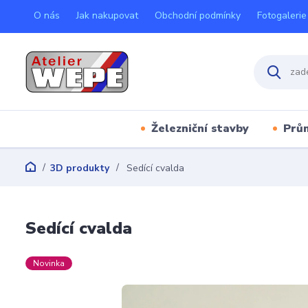
O nás
Jak nakupovat
Obchodní podmínky
Fotogalerie
Železniční stavby
Prů
3D produkty
Sedící cvalda
Sedící cvalda
Novinka