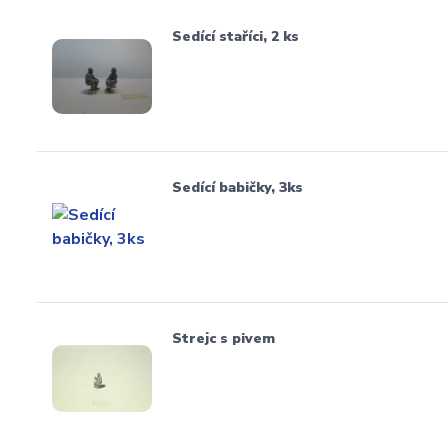
Sedící staříci, 2 ks
Sedící babičky, 3ks
Strejc s pivem