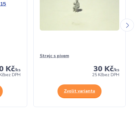
Strejc s pivem
0 Kč
30 Kč
/
ks
/
ks
Kč
bez DPH
25 Kč
bez DPH
Zvolit variantu