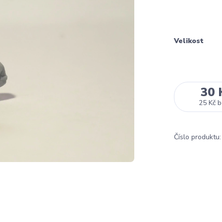
Velikost
30 
25 Kč
b
Číslo produktu: