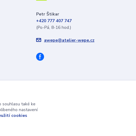
Petr Štikar
+420 777 407 747
(Po-Pá, 8-16 hod.)
awepe@atelier-wepe.cz
 souhlasu také ke
blíbeného nastavení
yužití cookies