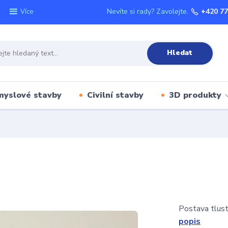
Nevíte si rady? Zavolejte.
+420 77
Více
Hledat
myslové stavby
Civilní stavby
3D produkty
Postava tlust
popis