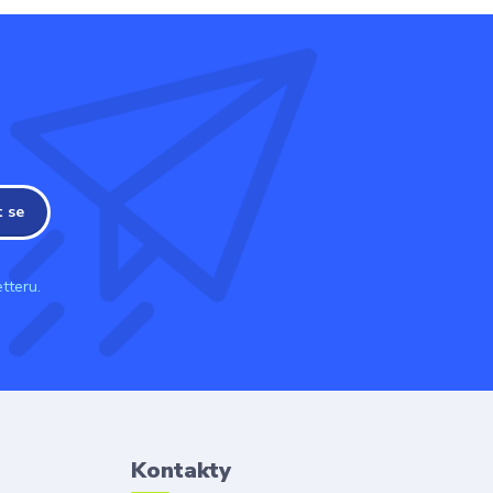
t se
tteru.
Kontakty