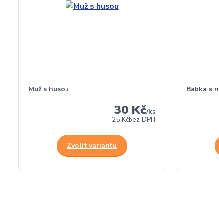
Muž s husou
Babka s n
30 Kč
/
ks
25 Kč
bez DPH
Zvolit variantu