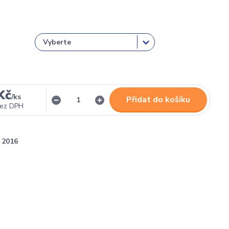
Kč
/
ks
Přidat do košíku
ez DPH
2016