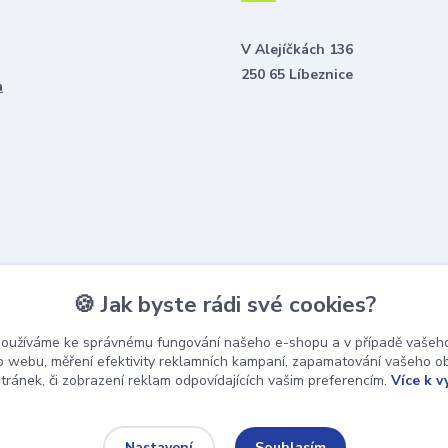
V Alejíčkách 136
250 65 Líbeznice
a
🍪 Jak byste rádi své cookies?
používáme ke správnému fungování našeho e-shopu a v případě vašeho
k o webu, měření efektivity reklamních kampaní, zapamatování vašeho o
stránek, či zobrazení reklam odpovídajících vašim preferencím.
Více k v
Souhlasím
Nastavení