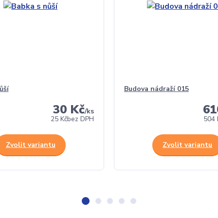
ůší
Budova nádraží 015
30 Kč
61
/
ks
25 Kč
bez DPH
504 
Zvolit variantu
Zvolit variantu