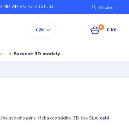
7 407 747
(Po-Pá, 8-16 hod.)
Přihlášení
0
0 Kč
CZK
Barvené 3D modely
ého sedícího pána, třeba cestujícího. 3D tisk SLA.
celý