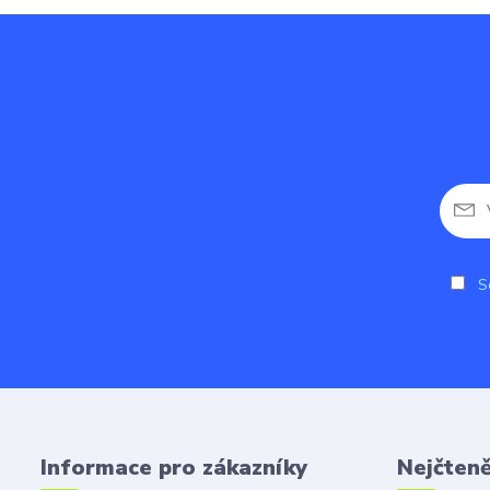
So
Informace pro zákazníky
Nejčteně