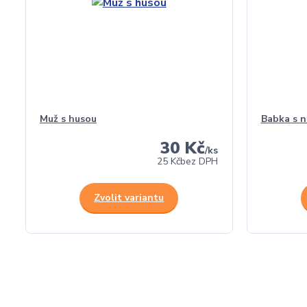
Muž s husou
Babka s n
30 Kč
/
ks
25 Kč
bez DPH
Zvolit variantu