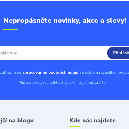
Nepropásněte novinky, akce a slevy!
Přihlási
uhlasím se
zpracováním osobních údajů
za účelem rozesílky newsle
Můžete se kdykoli odhlásit. Zasíláme jednou za 14 dní.
jší na blogu
Kde nás najdete