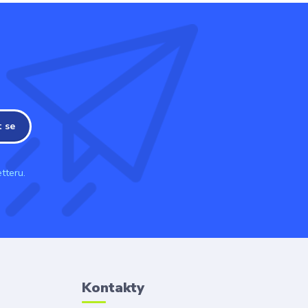
t se
tteru.
Kontakty