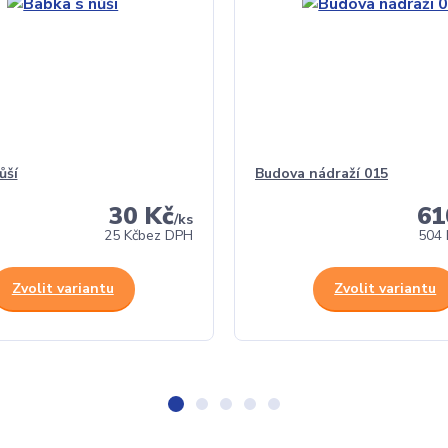
ůší
Budova nádraží 015
30 Kč
61
/
ks
25 Kč
bez DPH
504 
Zvolit variantu
Zvolit variantu