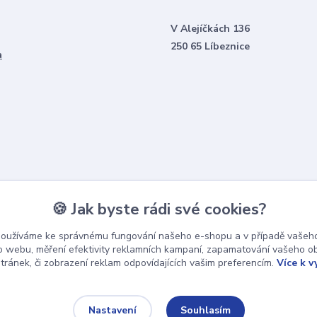
V Alejíčkách 136
250 65 Líbeznice
a
🍪 Jak byste rádi své cookies?
používáme ke správnému fungování našeho e-shopu a v případě vašeho
k o webu, měření efektivity reklamních kampaní, zapamatování vašeho o
stránek, či zobrazení reklam odpovídajících vašim preferencím.
Více k v
Souhlasím
Nastavení