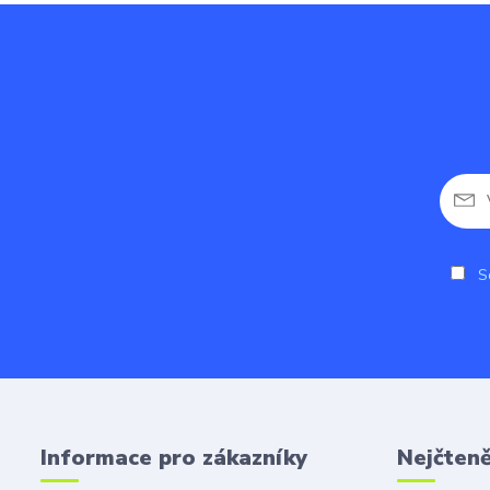
So
Informace pro zákazníky
Nejčteně