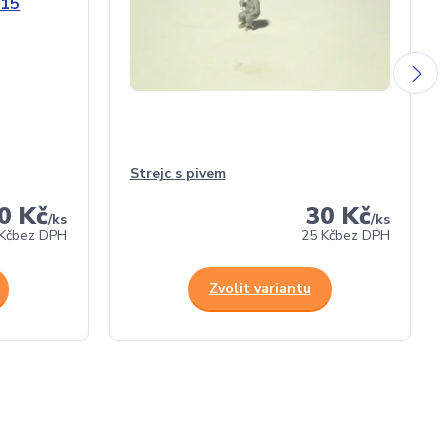
Strejc s pivem
0 Kč
30 Kč
/
ks
/
ks
Kč
bez DPH
25 Kč
bez DPH
Zvolit variantu