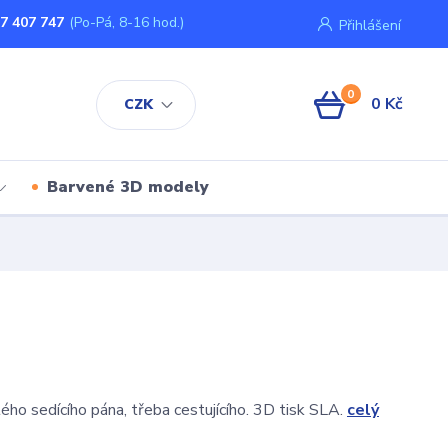
7 407 747
(Po-Pá, 8-16 hod.)
Přihlášení
0
0 Kč
CZK
Barvené 3D modely
ého sedícího pána, třeba cestujícího. 3D tisk SLA.
celý