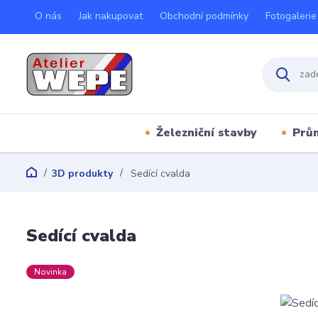
O nás
Jak nakupovat
Obchodní podmínky
Fotogalerie
Železniční stavby
Prů
3D produkty
Sedící cvalda
Sedící cvalda
Novinka