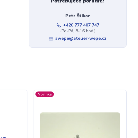
Potřebujete poradit?
Petr Štikar
+420 777 407 747
(Po-Pá, 8-16 hod.)
awepe@atelier-wepe.cz
Novinka