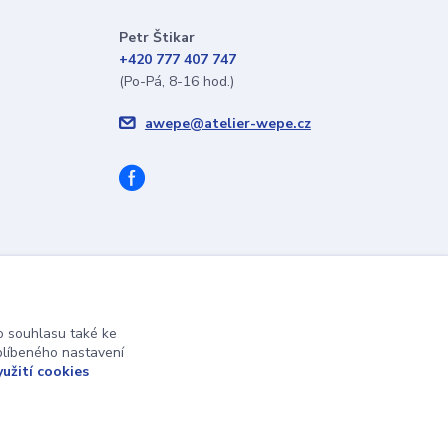
Petr Štikar
+420 777 407 747
(Po-Pá, 8-16 hod.)
awepe@atelier-wepe.cz
 souhlasu také ke
blíbeného nastavení
yužití cookies