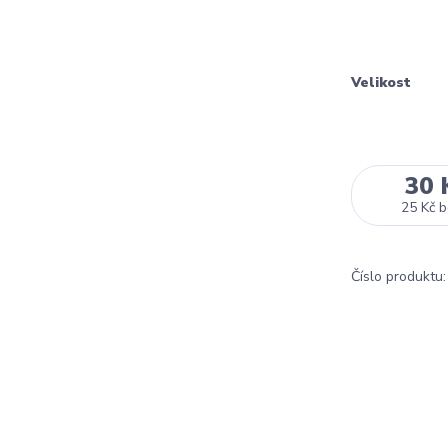
Velikost
30 
25 Kč
b
Číslo produktu: