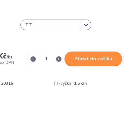
Kč
/
ks
Přidat do košíku
ez DPH
20316
TT-výška:
1,5 cm