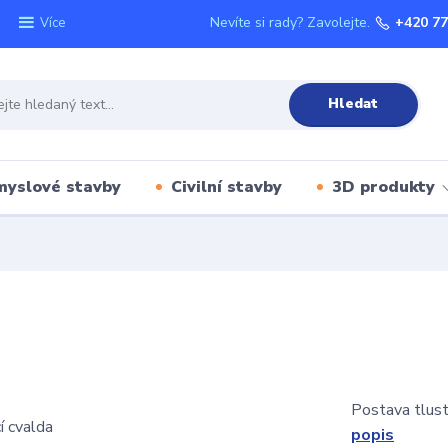
Nevíte si rady? Zavolejte.
+420 77
Více
Hledat
myslové stavby
Civilní stavby
3D produkty
Postava tlust
popis