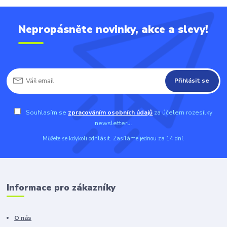
Nepropásněte novinky, akce a slevy!
Přihlásit se
Souhlasím se
zpracováním osobních údajů
za účelem rozesílky
newsletteru.
Můžete se kdykoli odhlásit. Zasíláme jednou za 14 dní.
Informace pro zákazníky
O nás