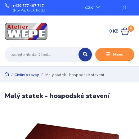
+420 777 407 747
CZK
(Po-Pá, 8-16 hod.)
0
0 Kč
Menu
Civilní stavby
Malý statek - hospodské stavení
Malý statek - hospodské stavení