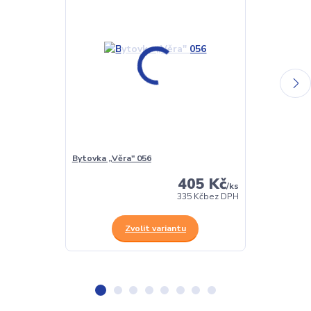
Bytovka „Věra" 056
Dlouhé stání 
405 Kč
/
ks
335 Kč
bez DPH
Zvolit variantu
Z