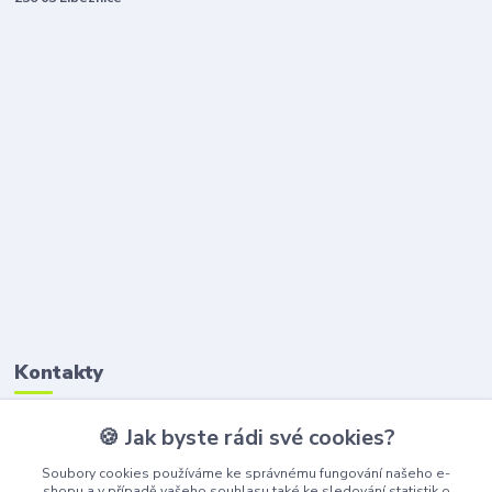
Kontakty
🍪 Jak byste rádi své cookies?
Petr Štikar
+420 777 407 747
Soubory cookies používáme ke správnému fungování našeho e-
(Po-Pá, 8-16 hod.)
shopu a v případě vašeho souhlasu také ke sledování statistik o