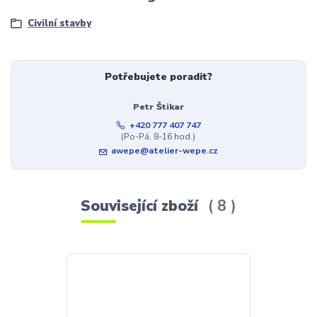
Civilní stavby
Potřebujete poradit?
Petr Štikar
+420 777 407 747
(Po-Pá, 8-16 hod.)
awepe@atelier-wepe.cz
Související zboží
8