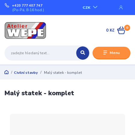
+420 777 407 747
CZK
(Po-Pá, 8-16 hod.)
0
0 Kč
Menu
Civilní stavby
Malý statek - komplet
Malý statek - komplet