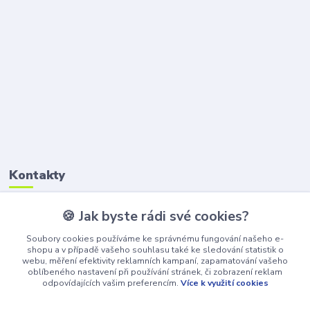
Kontakty
🍪 Jak byste rádi své cookies?
Petr Štikar
+420 777 407 747
Soubory cookies používáme ke správnému fungování našeho e-
(Po-Pá, 8-16 hod.)
shopu a v případě vašeho souhlasu také ke sledování statistik o
webu, měření efektivity reklamních kampaní, zapamatování vašeho
awepe@atelier-wepe.cz
oblíbeného nastavení při používání stránek, či zobrazení reklam
odpovídajících vašim preferencím.
Více k využití cookies