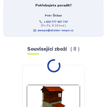
Potřebujete poradit?
Petr Štikar
+420 777 407 747
(Po-Pá, 8-16 hod.)
awepe@atelier-wepe.cz
Související zboží
8