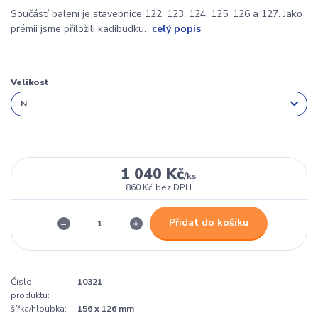
Součástí balení je stavebnice 122, 123, 124, 125, 126 a 127. Jako
prémii jsme přiložili kadibudku.
celý popis
Velikost
1 040 Kč
/
ks
860 Kč
bez DPH
Přidat do košíku
Číslo
10321
produktu:
šířka/hloubka:
156 x 126 mm