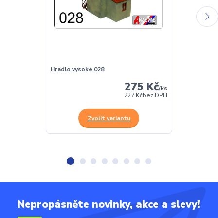
Hradlo vysoké 028
Malá kovárna 
275 Kč
/
ks
227 Kč
bez DPH
Zvolit variantu
Z
Nepropásněte novinky, akce a slevy!