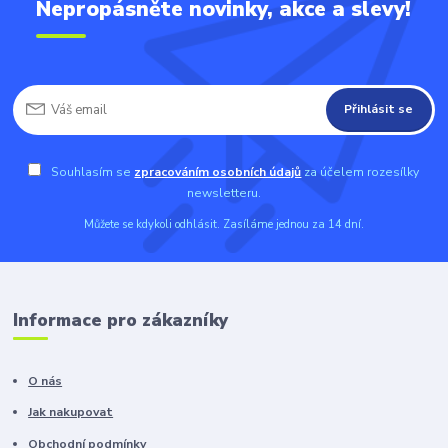
Nepropásněte novinky, akce a slevy!
Přihlásit se
Souhlasím se
zpracováním osobních údajů
za účelem rozesílky
newsletteru.
Můžete se kdykoli odhlásit. Zasíláme jednou za 14 dní.
Informace pro zákazníky
O nás
Jak nakupovat
Obchodní podmínky