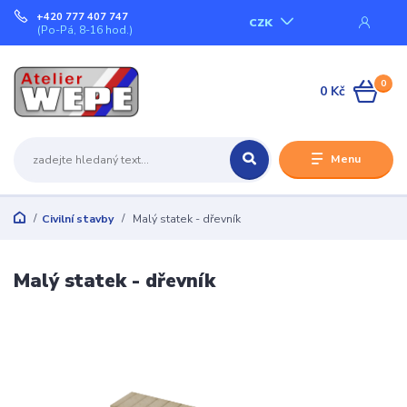
+420 777 407 747
CZK
(Po-Pá, 8-16 hod.)
0
0 Kč
Menu
Civilní stavby
Malý statek - dřevník
Malý statek - dřevník