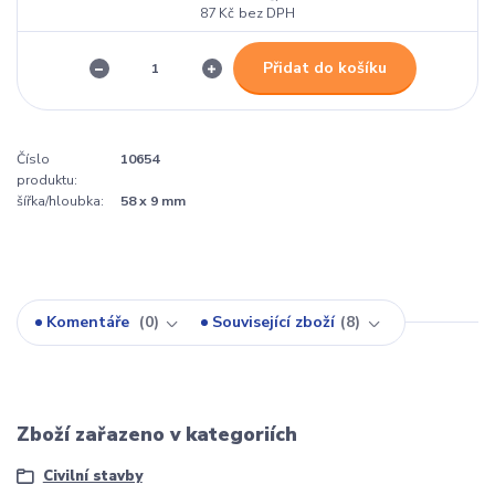
87 Kč
bez DPH
Přidat do košíku
Číslo
10654
produktu:
šířka/hloubka:
58 x 9 mm
Komentáře
0
Související zboží
8
Zboží zařazeno v kategoriích
Civilní stavby