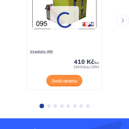
Stavědlo 095
Rodinný domek
410 Kč
/
ks
339 Kč
bez DPH
Zvolit variantu
Z