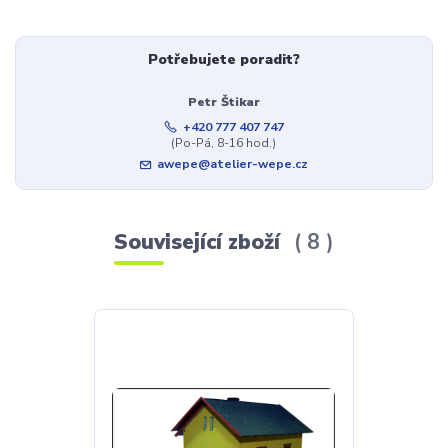
Potřebujete poradit?
Petr Štikar
+420 777 407 747
(Po-Pá, 8-16 hod.)
awepe@atelier-wepe.cz
Související zboží
8