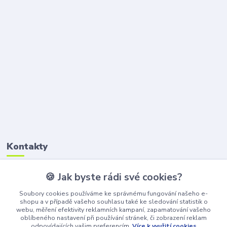
Kontakty
🍪 Jak byste rádi své cookies?
Petr Štikar
+420 777 407 747
Soubory cookies používáme ke správnému fungování našeho e-
(Po-Pá, 8-16 hod.)
shopu a v případě vašeho souhlasu také ke sledování statistik o
webu, měření efektivity reklamních kampaní, zapamatování vašeho
awepe@atelier-wepe.cz
oblíbeného nastavení při používání stránek, či zobrazení reklam
odpovídajících vašim preferencím.
Více k využití cookies