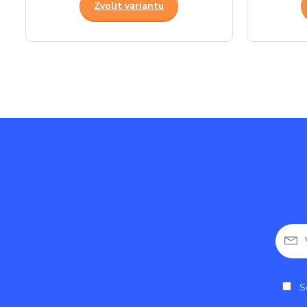
Zvolit variantu
So