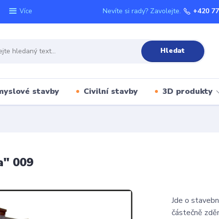
Nevíte si rady? Zavolejte.
+420 77
Více
Hledat
myslové stavby
Civilní stavby
3D produkty
a" 009
Jde o stavebn
částečně zděn