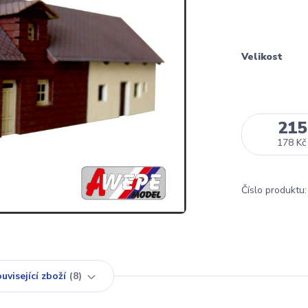
Velikost
215
178 Kč
Číslo produktu:
uvisející zboží
8