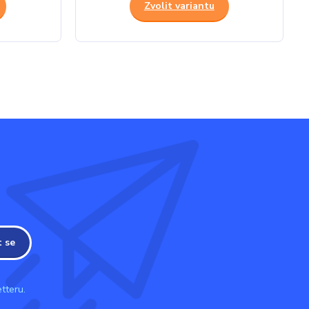
Zvolit variantu
t se
tteru.