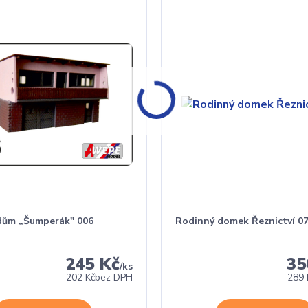
dům „Šumperák" 006
Rodinný domek Řeznictví 0
245 Kč
35
/
ks
202 Kč
bez DPH
289 