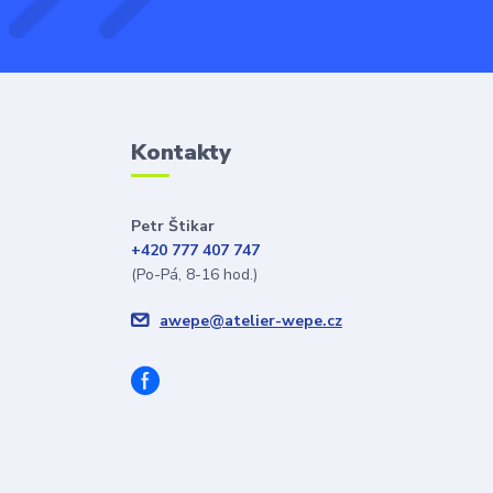
Kontakty
Petr Štikar
+420 777 407 747
(Po-Pá, 8-16 hod.)
awepe@atelier-wepe.cz