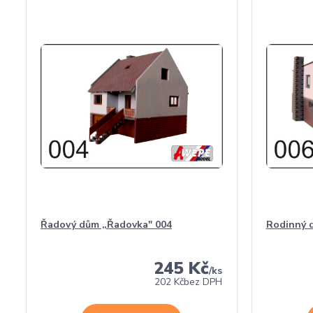
Řadový dům „Řadovka" 004
Rodinný 
245 Kč
/
ks
202 Kč
bez DPH