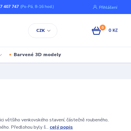
7 407 747
(Po-Pá, 8-16 hod.)
Přihlášení
0
0 Kč
CZK
Barvené 3D modely
ici většího venkovského stavení, částečně roubeného,
ého. Předlohou byly š...
celý popis