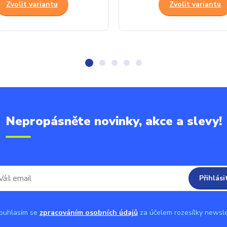
Zvolit variantu
Zvolit variantu
Nepropásněte novinky, akce a slevy!
Přihlási
uhlasím se
zpracováním osobních údajů
za účelem rozesílky newsle