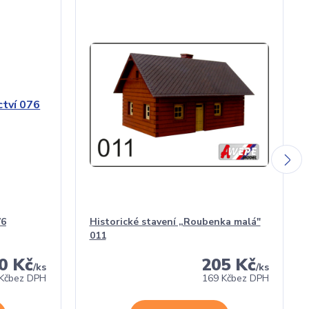
76
Historické stavení „Roubenka malá"
011
0 Kč
205 Kč
/
ks
/
ks
Kč
bez DPH
169 Kč
bez DPH