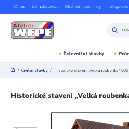
O nás
Jak nakupovat
Obchodní podmínky
Fotogalerie
Železniční stavby
Prů
Civilní stavby
Historické stavení „Velká roubenka" 009
Historické stavení „Velká roubenk