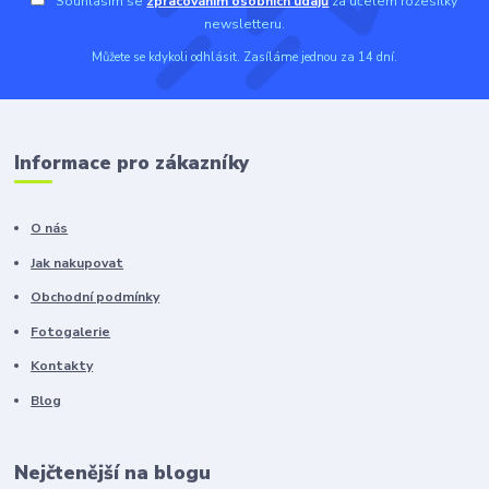
Souhlasím se
zpracováním osobních údajů
za účelem rozesílky
newsletteru.
Můžete se kdykoli odhlásit. Zasíláme jednou za 14 dní.
Informace pro zákazníky
O nás
Jak nakupovat
Obchodní podmínky
Fotogalerie
Kontakty
Blog
Nejčtenější na blogu