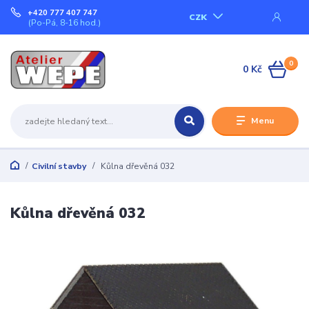
+420 777 407 747
CZK
(Po-Pá, 8-16 hod.)
0
0 Kč
Menu
Civilní stavby
Kůlna dřevěná 032
Kůlna dřevěná 032