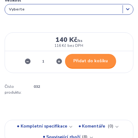
Velikost
140 Kč
/
ks
116 Kč
bez DPH
Přidat do košíku
Číslo
032
produktu:
Kompletní specifikace
Komentáře
0
Související zboží
8