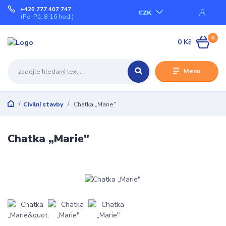
+420 777 407 747
CZK
(Po-Pá, 8-16 hod.)
0
0 Kč
Menu
Civilní stavby
Chatka „Marie"
Chatka „Marie"