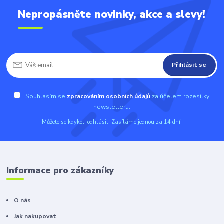
Nepropásněte novinky, akce a slevy!
Přihlásit se
Souhlasím se
zpracováním osobních údajů
za účelem rozesílky
newsletteru.
Můžete se kdykoli odhlásit. Zasíláme jednou za 14 dní.
Informace pro zákazníky
O nás
Jak nakupovat