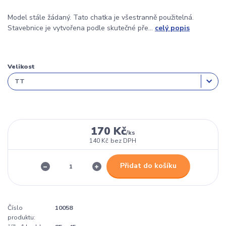
Model stále žádaný. Tato chatka je všestranně použitelná.
Stavebnice je vytvořena podle skutečné pře...
celý popis
Velikost
170 Kč
/
ks
140 Kč
bez DPH
Přidat do košíku
Číslo
10058
produktu: