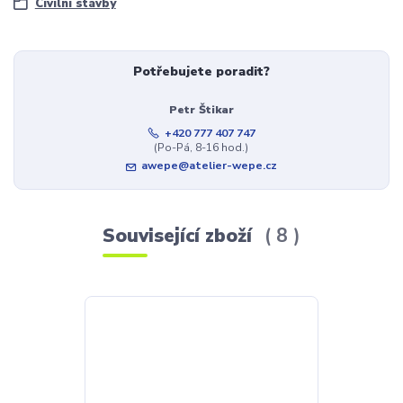
Civilní stavby
Potřebujete poradit?
Petr Štikar
+420 777 407 747
(Po-Pá, 8-16 hod.)
awepe@atelier-wepe.cz
Související zboží
8