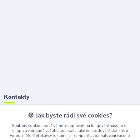
Kontakty
🍪 Jak byste rádi své cookies?
Petr Štikar
+420 777 407 747
Soubory cookies používáme ke správnému fungování našeho e-
(Po-Pá, 8-16 hod.)
shopu a v případě vašeho souhlasu také ke sledování statistik o
webu, měření efektivity reklamních kampaní, zapamatování vašeho
awepe@atelier-wepe.cz