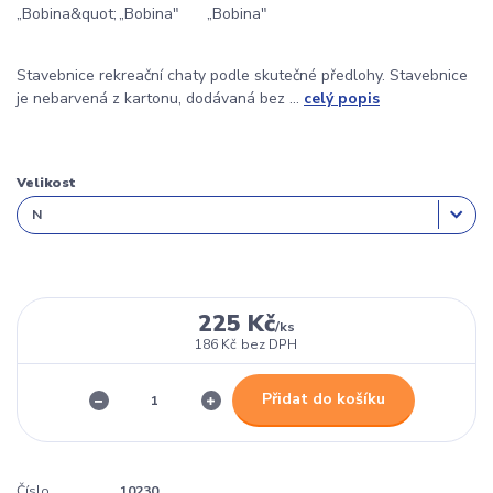
Stavebnice rekreační chaty podle skutečné předlohy. Stavebnice
je nebarvená z kartonu, dodávaná bez ...
celý popis
Velikost
225 Kč
/
ks
186 Kč
bez DPH
Přidat do košíku
Číslo
10230