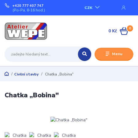
+420 777 407 747
CZK
(Po-Pá, 8-16 hod.)
0
0 Kč
Menu
Civilní stavby
Chatka „Bobina"
Chatka „Bobina"