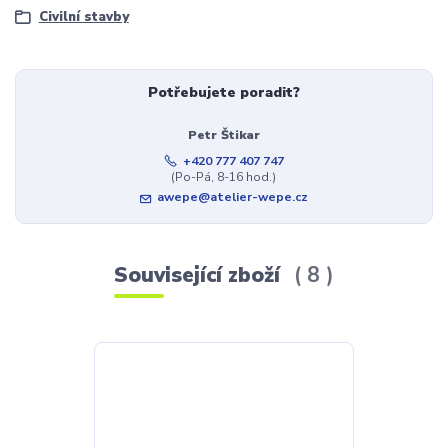
Civilní stavby
Potřebujete poradit?
Petr Štikar
+420 777 407 747
(Po-Pá, 8-16 hod.)
awepe@atelier-wepe.cz
Související zboží
8