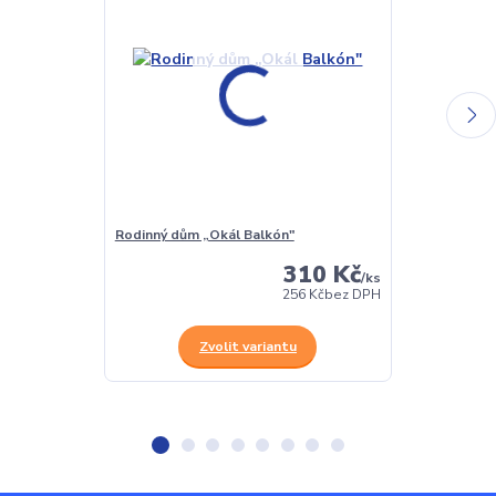
Rodinný dům „Okál Balkón"
Budova nádraž
310 Kč
/
ks
256 Kč
bez DPH
Zvolit variantu
Z