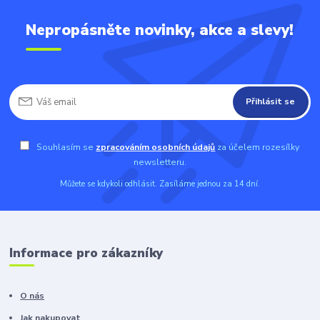
Nepropásněte novinky, akce a slevy!
Přihlásit se
Souhlasím se
zpracováním osobních údajů
za účelem rozesílky
newsletteru.
Můžete se kdykoli odhlásit. Zasíláme jednou za 14 dní.
Informace pro zákazníky
O nás
Jak nakupovat