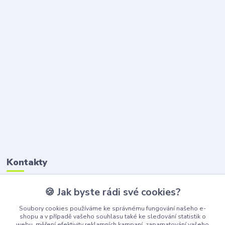
Kontakty
🍪 Jak byste rádi své cookies?
Petr Štikar
+420 777 407 747
Soubory cookies používáme ke správnému fungování našeho e-
(Po-Pá, 8-16 hod.)
shopu a v případě vašeho souhlasu také ke sledování statistik o
webu, měření efektivity reklamních kampaní, zapamatování vašeho