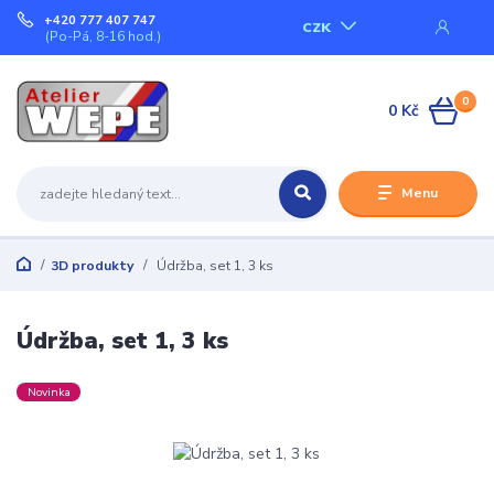
+420 777 407 747
CZK
(Po-Pá, 8-16 hod.)
0
0 Kč
Menu
3D produkty
Údržba, set 1, 3 ks
Údržba, set 1, 3 ks
Novinka