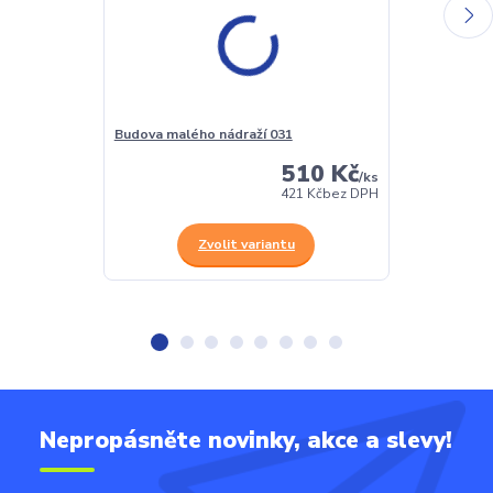
Budova malého nádraží 031
Budova nádraž
510 Kč
/
ks
421 Kč
bez DPH
Zvolit variantu
Z
Nepropásněte novinky, akce a slevy!