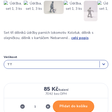
Set tří dělníků údržby parních lokomotiv. Koloťuk, dělník s
olejničkou, dělník s kartáčem. Nebarvené...
celý popis
Velikost
85 Kč
/
balení
70 Kč
bez DPH
Přidat do košíku