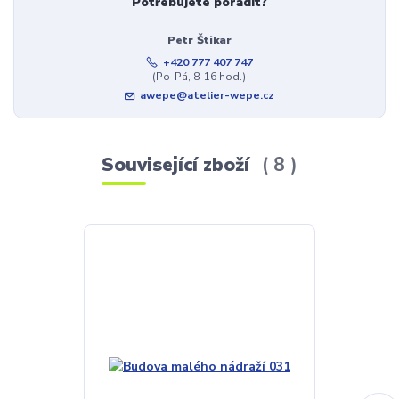
Potřebujete poradit?
Petr Štikar
+420 777 407 747
(Po-Pá, 8-16 hod.)
awepe@atelier-wepe.cz
Související zboží
8