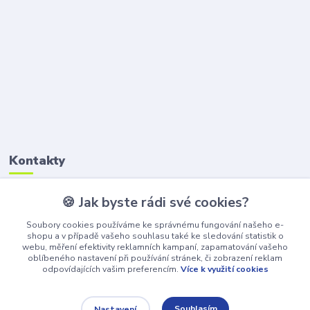
Kontakty
🍪 Jak byste rádi své cookies?
Petr Štikar
+420 777 407 747
Soubory cookies používáme ke správnému fungování našeho e-
(Po-Pá, 8-16 hod.)
shopu a v případě vašeho souhlasu také ke sledování statistik o
webu, měření efektivity reklamních kampaní, zapamatování vašeho
awepe@atelier-wepe.cz
oblíbeného nastavení při používání stránek, či zobrazení reklam
odpovídajících vašim preferencím.
Více k využití cookies
Souhlasím
Nastavení