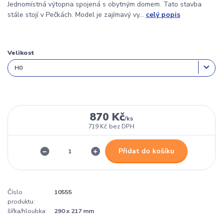
Jednomístná výtopna spojená s obytným domem. Tato stavba
stále stojí v Pečkách. Model je zajímavý vy...
celý popis
Velikost
870 Kč
/
ks
719 Kč
bez DPH
Přidat do košíku
Číslo
10555
produktu:
šířka/hloubka:
290 x 217 mm