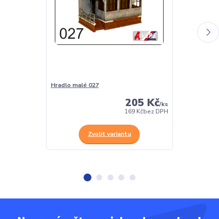
Hradlo malé 027
Sklad malý pří
205 Kč
/
ks
169 Kč
bez DPH
Zvolit variantu
Z