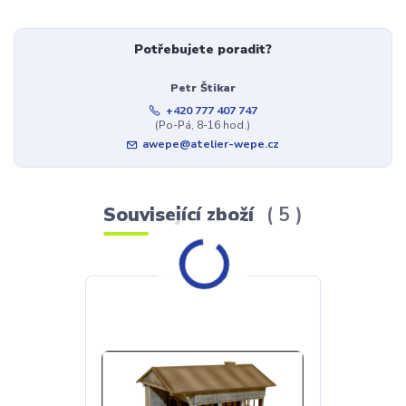
Potřebujete poradit?
Petr Štikar
+420 777 407 747
(Po-Pá, 8-16 hod.)
awepe@atelier-wepe.cz
Související zboží
5