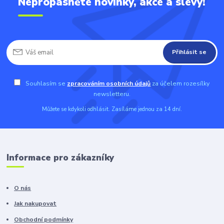
Nepropásněte novinky, akce a slevy!
Přihlásit se
Souhlasím se
zpracováním osobních údajů
za účelem rozesílky
newsletteru.
Můžete se kdykoli odhlásit. Zasíláme jednou za 14 dní.
Informace pro zákazníky
O nás
Jak nakupovat
Obchodní podmínky