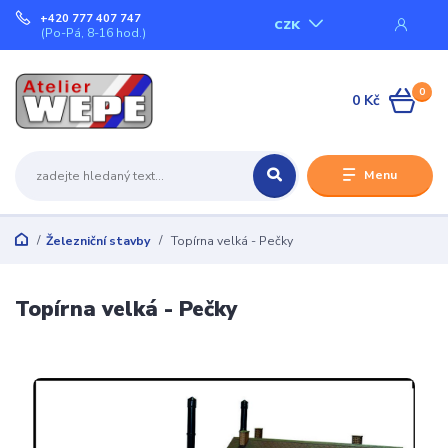
+420 777 407 747
CZK
(Po-Pá, 8-16 hod.)
0
0 Kč
Menu
Železniční stavby
Topírna velká - Pečky
Topírna velká - Pečky