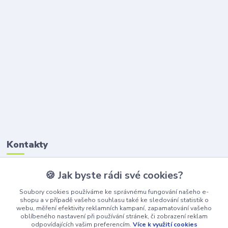
Kontakty
🍪 Jak byste rádi své cookies?
Petr Štikar
+420 777 407 747
Soubory cookies používáme ke správnému fungování našeho e-
(Po-Pá, 8-16 hod.)
shopu a v případě vašeho souhlasu také ke sledování statistik o
webu, měření efektivity reklamních kampaní, zapamatování vašeho
awepe@atelier-wepe.cz
oblíbeného nastavení při používání stránek, či zobrazení reklam
odpovídajících vašim preferencím.
Více k využití cookies