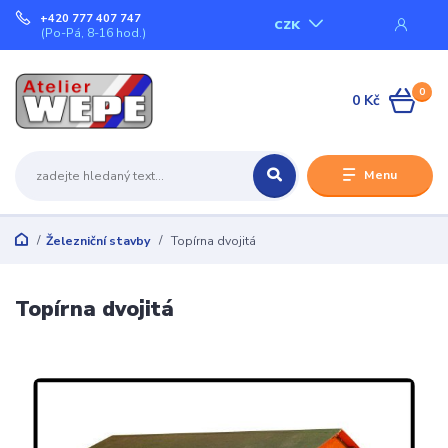
+420 777 407 747
CZK
(Po-Pá, 8-16 hod.)
0
0 Kč
Menu
Železniční stavby
Topírna dvojitá
Topírna dvojitá