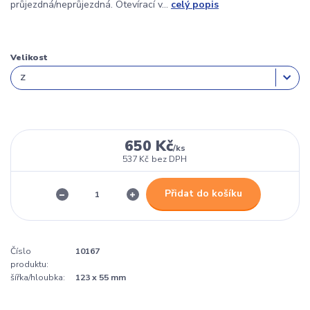
průjezdná/neprůjezdná. Otevírací v...
celý popis
Velikost
650 Kč
/
ks
537 Kč
bez DPH
Přidat do košíku
Číslo
10167
produktu:
šířka/hloubka:
123 x 55 mm