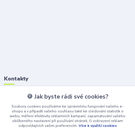
Kontakty
🍪 Jak byste rádi své cookies?
Petr Štikar
+420 777 407 747
Soubory cookies používáme ke správnému fungování našeho e-
(Po-Pá, 8-16 hod.)
shopu a v případě vašeho souhlasu také ke sledování statistik o
webu, měření efektivity reklamních kampaní, zapamatování vašeho
awepe@atelier-wepe.cz
oblíbeného nastavení při používání stránek, či zobrazení reklam
odpovídajících vašim preferencím.
Více k využití cookies