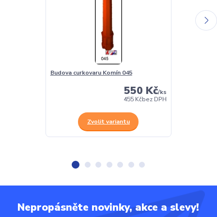
Budova curkovaru Komín 045
Řadové garáž
550 Kč
/
ks
455 Kč
bez DPH
Zvolit variantu
Z
Nepropásněte novinky, akce a slevy!