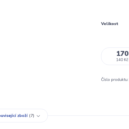
Velikost
170
140 Kč
Číslo produktu:
uvisející zboží
7