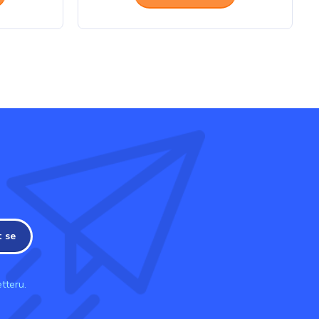
t se
tteru.