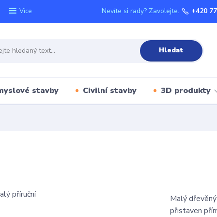
Nevíte si rady? Zavolejte.
+420 77
Více
Hledat
myslové stavby
Civilní stavby
3D produkty
Malý dřevěný 
přistaven pří