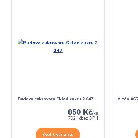
Budova cukrovaru Sklad cukru 2 047
Altán 065
850 Kč
/
ks
702 Kč
bez DPH
Zvolit variantu