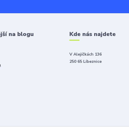
jší na blogu
Kde nás najdete
V Alejíčkách 136
250 65 Líbeznice
a