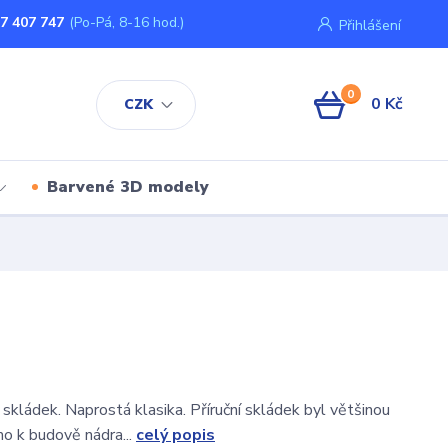
7 407 747
(Po-Pá, 8-16 hod.)
Přihlášení
0
0 Kč
CZK
Barvené 3D modely
skládek. Naprostá klasika. Příruční skládek byl většinou
mo k budově nádra...
celý popis