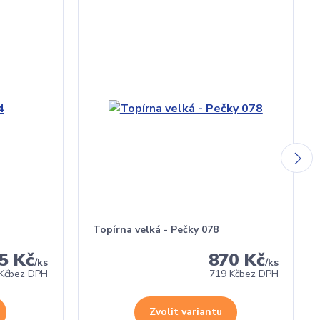
Topírna velká - Pečky 078
5 Kč
870 Kč
/
ks
/
ks
Kč
bez DPH
719 Kč
bez DPH
Zvolit variantu