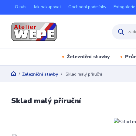
O nás
Jak nakupovat
Obchodní podmínky
Fotogalerie
Železniční stavby
Prů
Železniční stavby
Sklad malý příruční
Sklad malý příruční