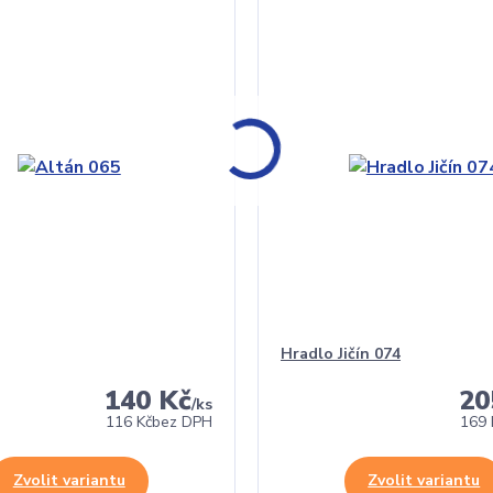
Hradlo Jičín 074
140 Kč
20
/
ks
116 Kč
bez DPH
169 
Zvolit variantu
Zvolit variantu