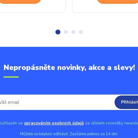
Nepropásněte novinky, akce a slevy!
Přihlási
uhlasím se
zpracováním osobních údajů
za účelem rozesílky newsle
Můžete se kdykoli odhlásit. Zasíláme jednou za 14 dní.