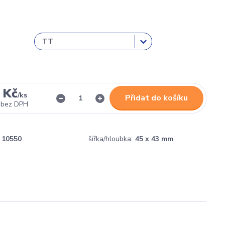
 Kč
/
ks
Přidat do košíku
bez DPH
10550
šířka/hloubka:
45 x 43 mm