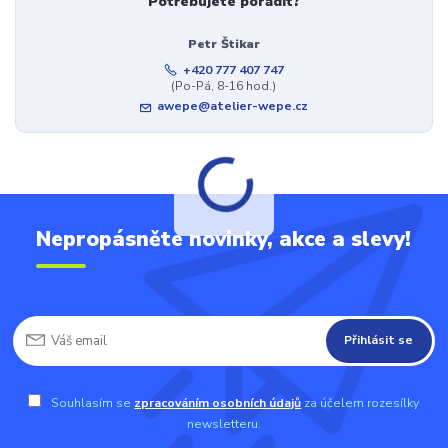
Potřebujete poradit?
Petr Štikar
+420 777 407 747
(Po-Pá, 8-16 hod.)
awepe@atelier-wepe.cz
Nepropásněte novinky, akce a slevy!
Přihlásit se
Souhlasím se
zpracováním osobních údajů
za účelem rozesílky
newsletteru.