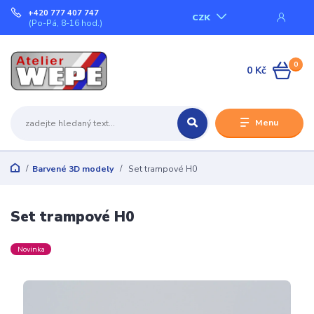
+420 777 407 747
CZK
(Po-Pá, 8-16 hod.)
0
0 Kč
Menu
Barvené 3D modely
Set trampové H0
Set trampové H0
Novinka