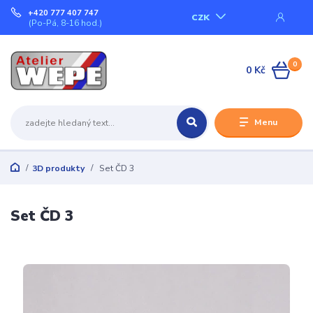
+420 777 407 747
CZK
(Po-Pá, 8-16 hod.)
0
0 Kč
Menu
3D produkty
Set ČD 3
Set ČD 3