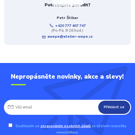
Potřebujete poradit?
Petr Štikar
+420 777 407 747
(Po-Pá, 8-16 hod.)
awepe@atelier-wepe.cz
Nepropásněte novinky, akce a slevy!
Přihlásit se
Souhlasím se
zpracováním osobních údajů
za účelem rozesílky
newsletteru.