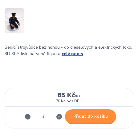
Sedící strojvůdce bez nohou - do dieselových a elektrických loko.
3D SLA tisk, barvená figurka
celý popis
85 Kč
/
ks
70 Kč
bez DPH
Přidat do košíku