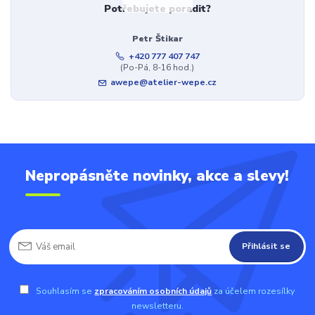
Potřebujete poradit?
Petr Štikar
+420 777 407 747
(Po-Pá, 8-16 hod.)
awepe@atelier-wepe.cz
Nepropásněte novinky, akce a slevy!
Přihlásit se
Souhlasím se
zpracováním osobních údajů
za účelem rozesílky
newsletteru.