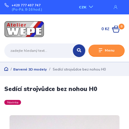
+420 777 407 747
CZK
(Po-Pá, 8-16 hod.)
0
0 Kč
Menu
Barvené 3D modely
Sedící strojvůdce bez nohou H0
Sedící strojvůdce bez nohou H0
Novinka