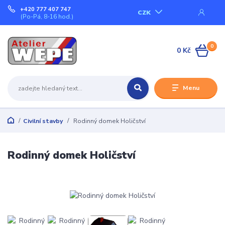
+420 777 407 747
CZK
(Po-Pá, 8-16 hod.)
0
0 Kč
Menu
Civilní stavby
Rodinný domek Holičství
Rodinný domek Holičství