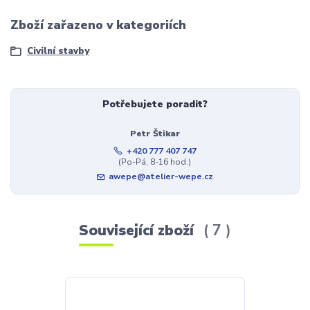
Zboží zařazeno v kategoriích
Civilní stavby
Potřebujete poradit?
Petr Štikar
+420 777 407 747
(Po-Pá, 8-16 hod.)
awepe@atelier-wepe.cz
Související zboží
7