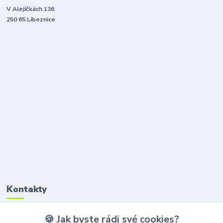
V Alejíčkách 136
250 65 Líbeznice
Kontakty
🍪 Jak byste rádi své cookies?
Petr Štikar