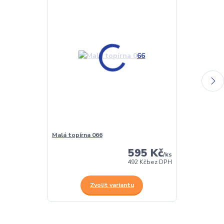
Malá topírna 066
Nádraží Medv
595 Kč
/
ks
492 Kč
bez DPH
Zvolit variantu
Z