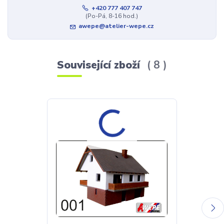
+420 777 407 747
(Po-Pá, 8-16 hod.)
awepe@atelier-wepe.cz
Související zboží
8