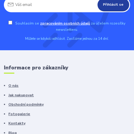
Přihlásit se
Souhlasím se
zpracováním osobních údajů
za účelem rozesílky
newsletteru.
Můžete se kdykoli odhlásit. Zasíláme jednou za 14 dní.
Informace pro zákazníky
O nás
Jak nakupovat
Obchodní podmínky
Fotogalerie
Kontakty
Blog