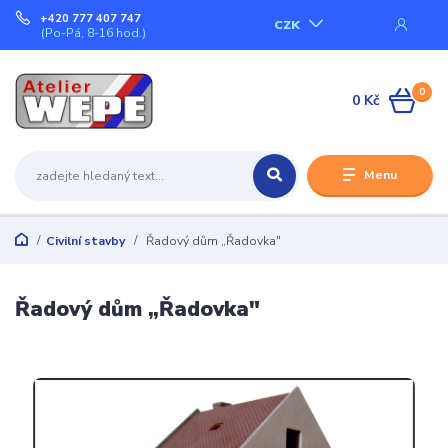
+420 777 407 747
CZK
(Po-Pá, 8-16 hod.)
0
0 Kč
Menu
Civilní stavby
Řadový dům „Řadovka"
Řadový dům „Řadovka"