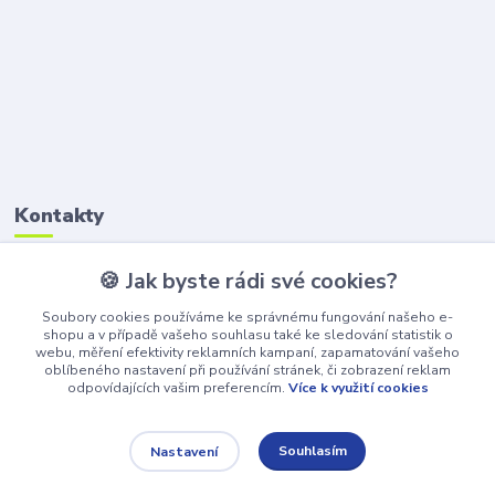
Kontakty
🍪 Jak byste rádi své cookies?
Petr Štikar
+420 777 407 747
Soubory cookies používáme ke správnému fungování našeho e-
(Po-Pá, 8-16 hod.)
shopu a v případě vašeho souhlasu také ke sledování statistik o
webu, měření efektivity reklamních kampaní, zapamatování vašeho
awepe@atelier-wepe.cz
oblíbeného nastavení při používání stránek, či zobrazení reklam
odpovídajících vašim preferencím.
Více k využití cookies
Souhlasím
Nastavení