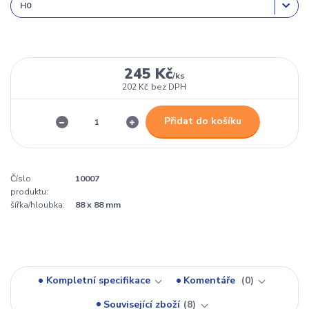
245 Kč
/
ks
202 Kč
bez DPH
Přidat do košíku
Číslo
10007
produktu:
šířka/hloubka:
88 x 88 mm
Kompletní specifikace
Komentáře
0
Související zboží
8