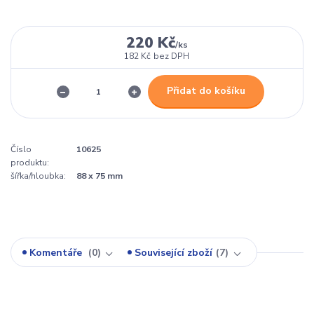
220 Kč
/
ks
182 Kč
bez DPH
Přidat do košíku
Číslo
10625
produktu:
šířka/hloubka:
88 x 75 mm
Komentáře
0
Související zboží
7