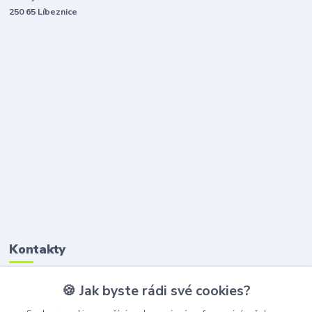
250 65 Líbeznice
Kontakty
🍪 Jak byste rádi své cookies?
Petr Štikar
+420 777 407 747