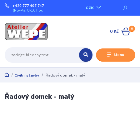
+420 777 407 747
CZK
(Po-Pá, 8-16 hod.)
0
0 Kč
Menu
Civilní stavby
Řadový domek - malý
Řadový domek - malý