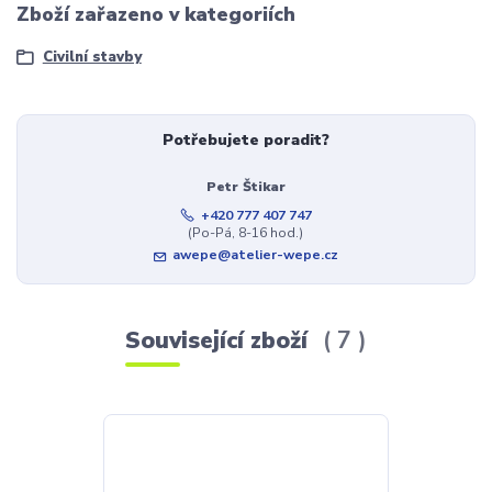
Zboží zařazeno v kategoriích
Civilní stavby
Potřebujete poradit?
Petr Štikar
+420 777 407 747
(Po-Pá, 8-16 hod.)
awepe@atelier-wepe.cz
Související zboží
7