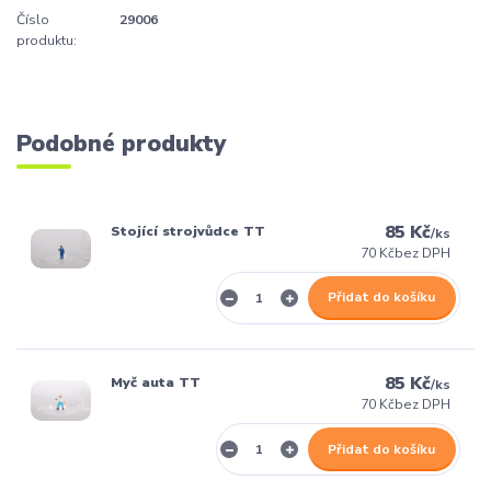
Číslo
29006
produktu:
Podobné produkty
85 Kč
Stojící strojvůdce TT
/
ks
70 Kč
bez DPH
Přidat do košíku
85 Kč
Myč auta TT
/
ks
70 Kč
bez DPH
Přidat do košíku