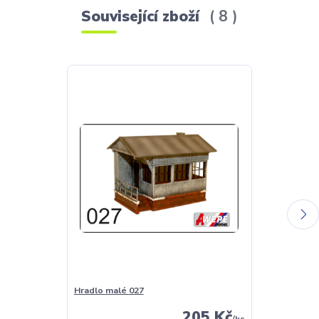
Související zboží
8
Hradlo malé 027
Hradlo vysoké
205 Kč
/
ks