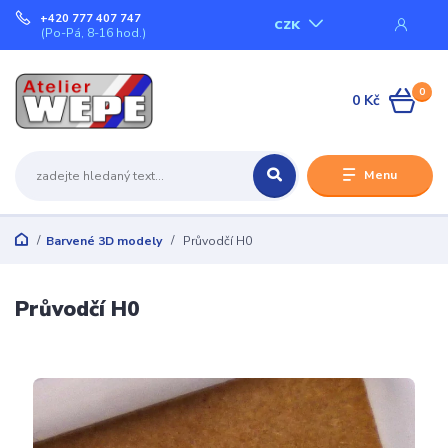
+420 777 407 747
CZK
(Po-Pá, 8-16 hod.)
0
0 Kč
Menu
Barvené 3D modely
Průvodčí H0
Průvodčí H0