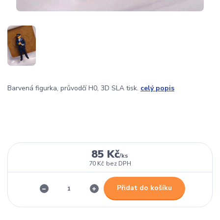
Barvená figurka, průvodčí H0, 3D SLA tisk.
celý popis
85 Kč
/
ks
70 Kč
bez DPH
Přidat do košíku