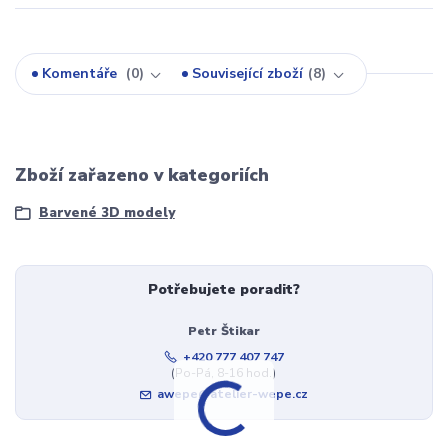
Komentáře
0
Související zboží
8
Zboží zařazeno v kategoriích
Barvené 3D modely
Potřebujete poradit?
Petr Štikar
+420 777 407 747
(Po-Pá, 8-16 hod.)
awepe@atelier-wepe.cz