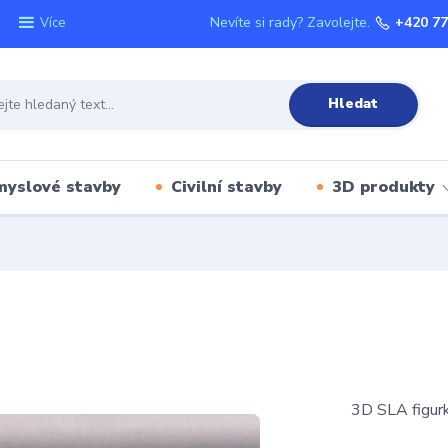
Nevíte si rady? Zavolejte.
+420 77
Více
Hledat
myslové stavby
Civilní stavby
3D produkty
3D SLA figur