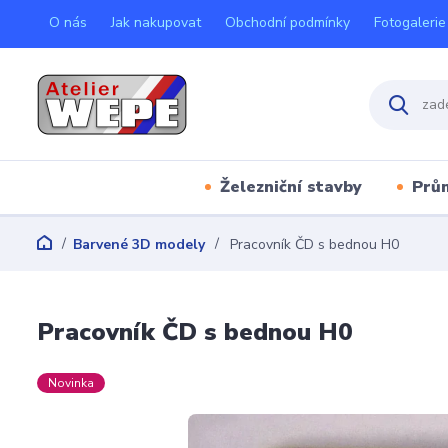
O nás
Jak nakupovat
Obchodní podmínky
Fotogalerie
Železniční stavby
Prů
Barvené 3D modely
Pracovník ČD s bednou H0
Pracovník ČD s bednou H0
Novinka