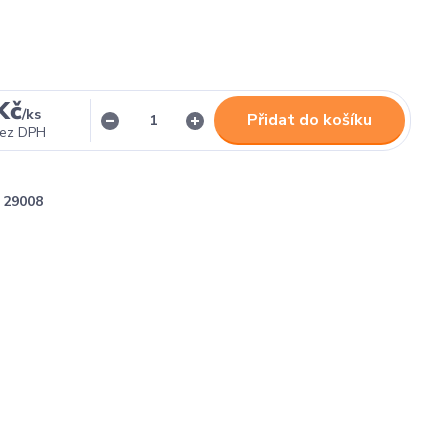
Kč
/
ks
Přidat do košíku
ez DPH
29008