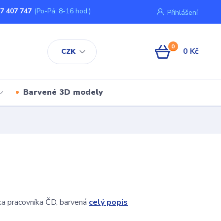
7 407 747
(Po-Pá, 8-16 hod.)
Přihlášení
0
0 Kč
CZK
Barvené 3D modely
ka pracovníka ČD, barvená
celý popis