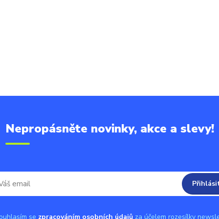
Nepropásněte novinky, akce a slevy!
Přihlási
uhlasím se
zpracováním osobních údajů
za účelem rozesílky newsle