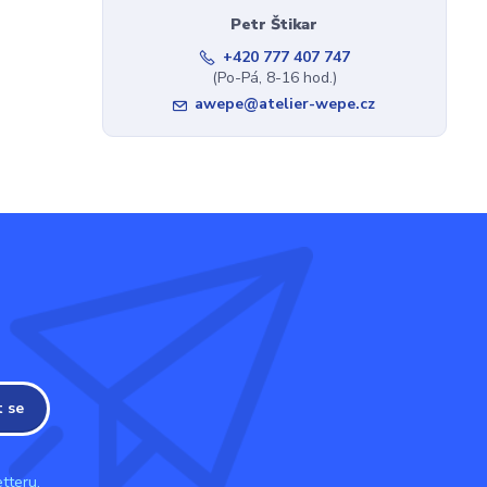
Petr Štikar
+420 777 407 747
(Po-Pá, 8-16 hod.)
awepe@atelier-wepe.cz
t se
tteru.