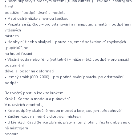
• Boční štípačky s plochým břitem („flush cutters") – základní nástroj pro
čisté
odstřižení podpěr těsně u modelu
• Malé ostré nůžky s rovnou špičkou
• Pinzeta se špičkou – pro vytahování a manipulaci s malými podpěrami
v těsných
místech
• Hobby nůž nebo skalpel – pouze na jemné seškrábnutí zbytkových
„pupínků", ne
na hrubé řezání
• Vlažná voda nebo fénu (volitelně) – může měkčit podpěry pro snazší
odstranění,
dávej si pozor na deformaci
• Jemný smirk (800–2000) – pro pofinálování povrchu po odstranění
podpěr
Bezpečný postup krok za krokem
Krok 1: Kontrola modelu a plánování
V rukavicích zkontroluj:
• Kde podpěry skutečně nesou model a kde jsou jen „přesahové"
• Začínej vždy na méně viditelných místech
• U křehkých částí (tenké zbraně, prsty, antény) plánuj řez tak, aby ses o
ně nástrojem
neopíral