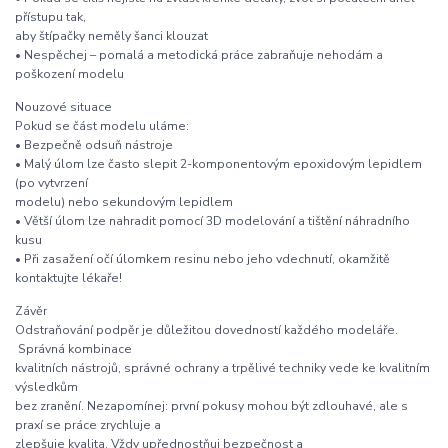
přístupu tak,
aby štípačky neměly šanci klouzat
• Nespěchej – pomalá a metodická práce zabraňuje nehodám a
poškození modelu
Nouzové situace
Pokud se část modelu uláme:
• Bezpečně odsuň nástroje
• Malý úlom lze často slepit 2-komponentovým epoxidovým lepidlem
(po vytvrzení
modelu) nebo sekundovým lepidlem
• Větší úlom lze nahradit pomocí 3D modelování a tištění náhradního
kusu
• Při zasažení očí úlomkem resinu nebo jeho vdechnutí, okamžitě
kontaktujte lékaře!
Závěr
Odstraňování podpěr je důležitou dovedností každého modeláře.
Správná kombinace
kvalitních nástrojů, správné ochrany a trpělivé techniky vede ke kvalitním
výsledkům
bez zranění. Nezapomínej: první pokusy mohou být zdlouhavé, ale s
praxí se práce zrychluje a
zlepšuje kvalita. Vždy upřednostňuj bezpečnost a