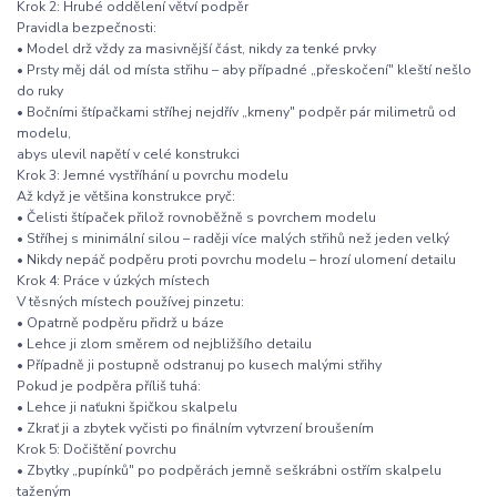
Krok 2: Hrubé oddělení větví podpěr
Pravidla bezpečnosti:
• Model drž vždy za masivnější část, nikdy za tenké prvky
• Prsty měj dál od místa střihu – aby případné „přeskočení" kleští nešlo
do ruky
• Bočními štípačkami stříhej nejdřív „kmeny" podpěr pár milimetrů od
modelu,
abys ulevil napětí v celé konstrukci
Krok 3: Jemné vystříhání u povrchu modelu
Až když je většina konstrukce pryč:
• Čelisti štípaček přilož rovnoběžně s povrchem modelu
• Stříhej s minimální silou – raději více malých střihů než jeden velký
• Nikdy nepáč podpěru proti povrchu modelu – hrozí ulomení detailu
Krok 4: Práce v úzkých místech
V těsných místech používej pinzetu:
• Opatrně podpěru přidrž u báze
• Lehce ji zlom směrem od nejbližšího detailu
• Případně ji postupně odstranuj po kusech malými střihy
Pokud je podpěra příliš tuhá:
• Lehce ji naťukni špičkou skalpelu
• Zkrať ji a zbytek vyčisti po finálním vytvrzení broušením
Krok 5: Dočištění povrchu
• Zbytky „pupínků" po podpěrách jemně seškrábni ostřím skalpelu
taženým