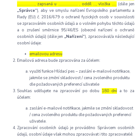
………………., zapsaná u ………………… , oddíl …, vložka …..
(dále jen
„Správce“
), aby ve smyslu nařízení Evropského parlamentu a
Rady (EU) č. 2016/679 o ochraně fyzických osob v souvislosti
se zpracováním osobních údajů a o volném pohybu těchto údajů
a o zrušení směrnice 95/46/ES (obecné nařízení o ochraně
osobních údajů) (dále jen
„Nařízení“
), zpracovával/a následující
osobní údaje:
emailovou adresu
Emailová adresa bude zpracována za účelem:
využití funkce Hlídací pes – zaslání e-mailové notifikace,
jakmile se změní skladovost / cena zvoleného produktu
dle požadovaných preferencí uživatele
Souhlas udělujete na zpracování po dobu
180 dní
a to za
účelem:
zaslání e-mailové notifikace, jakmile se změní skladovost
/ cena zvoleného produktu dle požadovaných preferencí
uživatele.
Zpracování osobních údajů je prováděno Správcem osobních
údajů, osobní údaje však mohou zpracovávat i tito zpracovatelé: