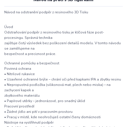
Návod na odstranění podpěr z resinového 3D Tisku
Úvod
Odstraňování podpěr z resinového tisku je klíčová fáze post-
procesingu. Správná technika
zajišťuje čistý výsledek bez poškození detailů modelu. V tomto návodu
se zaměřujeme na
bezpečnost a preciznost práce.
Ochranné pomůcky a bezpečnost
Povinná ochrana
• Nitrilové rukavice
• Uzavřené ochranné brýle – chrání oči před kapkami IPA a zbytky resinu
• Nepropustná podložka (silikonová mat, plech nebo miska) – na
zachycení kapek a
zbytkového materiálu
• Papírové utěrky – jednorázové, pro snadný úklid
Pracovní prostředí
• Žádné jídlo ani pití v pracovním prostoru
• Pracuj v místě, kde neohrožuješ ostatní členy domácnosti
Nástroje na vystřihnutí podpěr