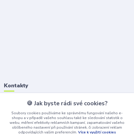
Kontakty
🍪 Jak byste rádi své cookies?
Petr Štikar
+420 777 407 747
Soubory cookies používáme ke správnému fungování našeho e-
(Po-Pá, 8-16 hod.)
shopu a v případě vašeho souhlasu také ke sledování statistik o
webu, měření efektivity reklamních kampaní, zapamatování vašeho
awepe@atelier-wepe.cz
oblíbeného nastavení při používání stránek, či zobrazení reklam
odpovídajících vašim preferencím.
Více k využití cookies