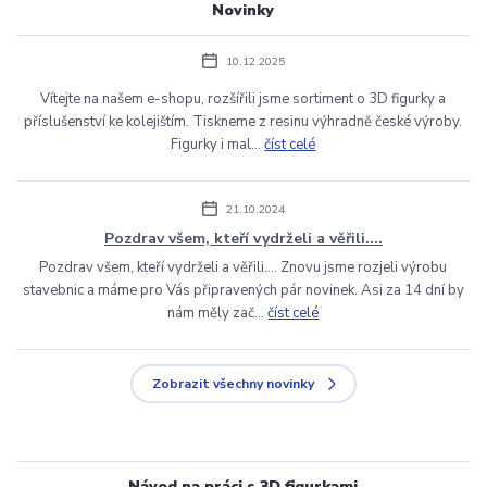
Novinky
10.12.2025
Vítejte na našem e-shopu, rozšířili jsme sortiment o 3D figurky a
příslušenství ke kolejištím. Tiskneme z resinu výhradně české výroby.
Figurky i mal...
číst celé
21.10.2024
Pozdrav všem, kteří vydrželi a věřili....
Pozdrav všem, kteří vydrželi a věřili.... Znovu jsme rozjeli výrobu
stavebnic a máme pro Vás připravených pár novinek. Asi za 14 dní by
nám měly zač...
číst celé
Zobrazit všechny novinky
Návod na práci s 3D figurkami