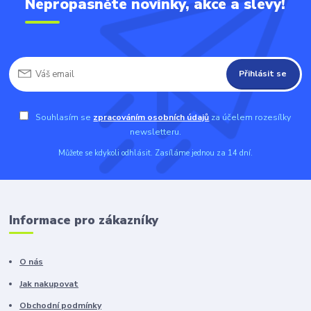
Nepropásněte novinky, akce a slevy!
Přihlásit se
Souhlasím se
zpracováním osobních údajů
za účelem rozesílky
newsletteru.
Můžete se kdykoli odhlásit. Zasíláme jednou za 14 dní.
Informace pro zákazníky
O nás
Jak nakupovat
Obchodní podmínky