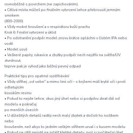
rovnoběžně s povrchem (ne zapichováním).
• Citlivá místa můžeš po finálním vytvrzení lehce přebrousit jemným
smirkem
(800–2000)
• Vždy mokré broušení a v respirátoru kvůli prachu
Krok 6: Finální vytvrzení a úklid
• Po odstranění podpěr model znovu krátce opláchni v čistém IPA nebo
vodě
• Model usuš
• Veškeré papíry, rukavice a zbytky podpěr nech nejdřív na světle/UV
ztvrdnout,
teprve pak je vyhoď jako běžný pevný odpad
Praktické tipy pro opatrné vystřihávání
• Vždy stříhej „od sebe" a mimo linii očí – s brýlemi máš kryté oči i proti
odletujícím
kouskům resinu
• Pokud to nejde lehce, zkus jiný úhel nebo si podpěru zkrať dál od
modelu a pokračuj
po menších úsecích
• U důležitých detailů raději nech malý zbytek a dočisti ho nožíkem
nebo
broušením, než abys to jedním velkým střihem urval i s kusem modelu
• Pokud se cítíš nejistě na zvlášť křehké detaily, zvol si počáteční úhel