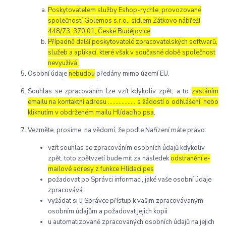
Poskytovatelem služby Eshop-rychle, provozované
společností Golemos s.r.o., sídlem Zátkovo nábřeží
448/73, 370 01, České Budějovice
Případně další poskytovatelé zpracovatelských softwarů,
služeb a aplikací, které však v současné době společnost
nevyužívá.
Osobní údaje
nebudou
předány mimo území EU.
Souhlas se zpracováním lze vzít kdykoliv zpět, a to
zasláním
emailu na kontaktní adresu ..……………. s žádostí o odhlášení, nebo
kliknutím v obdrženém mailu Hlídacího psa
.
Vezměte, prosíme, na vědomí, že podle Nařízení máte právo:
vzít souhlas se zpracováním osobních údajů kdykoliv
zpět, toto zpětvzetí bude mít za následek
odstranění e-
mailové adresy z funkce Hlídací pes
požadovat po Správci informaci, jaké vaše osobní údaje
zpracovává
vyžádat si u Správce přístup k vašim zpracovávaným
osobním údajům a požadovat jejich kopii
u automatizovaně zpracovaných osobních údajů na jejich