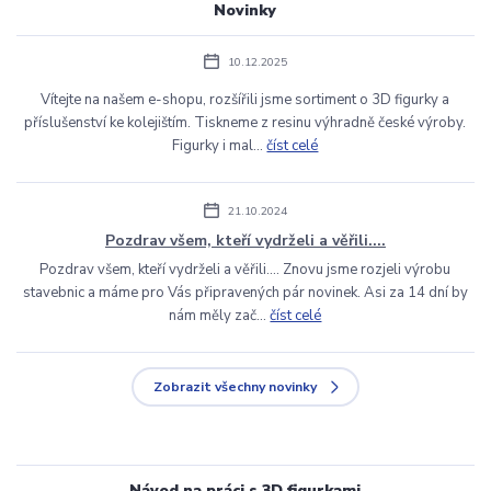
Novinky
10.12.2025
Vítejte na našem e-shopu, rozšířili jsme sortiment o 3D figurky a
příslušenství ke kolejištím. Tiskneme z resinu výhradně české výroby.
Figurky i mal...
číst celé
21.10.2024
Pozdrav všem, kteří vydrželi a věřili....
Pozdrav všem, kteří vydrželi a věřili.... Znovu jsme rozjeli výrobu
stavebnic a máme pro Vás připravených pár novinek. Asi za 14 dní by
nám měly zač...
číst celé
Zobrazit všechny novinky
Návod na práci s 3D figurkami