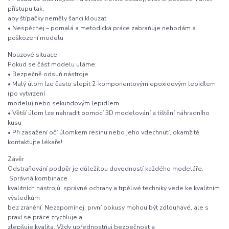
přístupu tak,
aby štípačky neměly šanci klouzat
• Nespěchej – pomalá a metodická práce zabraňuje nehodám a
poškození modelu
Nouzové situace
Pokud se část modelu uláme:
• Bezpečně odsuň nástroje
• Malý úlom lze často slepit 2-komponentovým epoxidovým lepidlem
(po vytvrzení
modelu) nebo sekundovým lepidlem
• Větší úlom lze nahradit pomocí 3D modelování a tištění náhradního
kusu
• Při zasažení očí úlomkem resinu nebo jeho vdechnutí, okamžitě
kontaktujte lékaře!
Závěr
Odstraňování podpěr je důležitou dovedností každého modeláře.
Správná kombinace
kvalitních nástrojů, správné ochrany a trpělivé techniky vede ke kvalitním
výsledkům
bez zranění. Nezapomínej: první pokusy mohou být zdlouhavé, ale s
praxí se práce zrychluje a
zlepšuje kvalita. Vždy upřednostňuj bezpečnost a