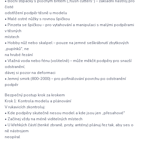
• Boční štípačky s plochým břitem („flush cutters") – základní nástroj pro
čisté
odstřižení podpěr těsně u modelu
• Malé ostré nůžky s rovnou špičkou
• Pinzeta se špičkou – pro vytahování a manipulaci s malými podpěrami
v těsných
místech
• Hobby nůž nebo skalpel – pouze na jemné seškrábnutí zbytkových
„pupínků", ne
na hrubé řezání
• Vlažná voda nebo fénu (volitelně) – může měkčit podpěry pro snazší
odstranění,
dávej si pozor na deformaci
• Jemný smirk (800–2000) – pro pofinálování povrchu po odstranění
podpěr
Bezpečný postup krok za krokem
Krok 1: Kontrola modelu a plánování
V rukavicích zkontroluj:
• Kde podpěry skutečně nesou model a kde jsou jen „přesahové"
• Začínej vždy na méně viditelných místech
• U křehkých částí (tenké zbraně, prsty, antény) plánuj řez tak, aby ses o
ně nástrojem
neopíral