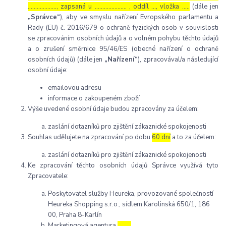
………………., zapsaná u ………………… , oddíl …, vložka …..
(dále jen
„Správce“
), aby ve smyslu nařízení Evropského parlamentu a
Rady (EU) č. 2016/679 o ochraně fyzických osob v souvislosti
se zpracováním osobních údajů a o volném pohybu těchto údajů
a o zrušení směrnice 95/46/ES (obecné nařízení o ochraně
osobních údajů) (dále jen
„Nařízení“
), zpracovával/a následující
osobní údaje:
emailovou adresu
informace o zakoupeném zboží
Výše uvedené osobní údaje budou zpracovány za účelem:
zaslání dotazníků pro zjištění zákaznické spokojenosti
Souhlas udělujete na zpracování po dobu
60 dní
a to za účelem:
zaslání dotazníků pro zjištění zákaznické spokojenosti
Ke zpracování těchto osobních údajů Správce využívá tyto
Zpracovatele:
Poskytovatel služby Heureka, provozované společností
Heureka Shopping s.r.o., sídlem Karolinská 650/1, 186
00, Praha 8-Karlín
Marketingová agentura
………