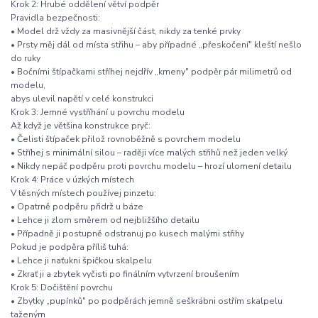
Krok 2: Hrubé oddělení větví podpěr
Pravidla bezpečnosti:
• Model drž vždy za masivnější část, nikdy za tenké prvky
• Prsty měj dál od místa střihu – aby případné „přeskočení" kleští nešlo
do ruky
• Bočními štípačkami stříhej nejdřív „kmeny" podpěr pár milimetrů od
modelu,
abys ulevil napětí v celé konstrukci
Krok 3: Jemné vystříhání u povrchu modelu
Až když je většina konstrukce pryč:
• Čelisti štípaček přilož rovnoběžně s povrchem modelu
• Stříhej s minimální silou – raději více malých střihů než jeden velký
• Nikdy nepáč podpěru proti povrchu modelu – hrozí ulomení detailu
Krok 4: Práce v úzkých místech
V těsných místech používej pinzetu:
• Opatrně podpěru přidrž u báze
• Lehce ji zlom směrem od nejbližšího detailu
• Případně ji postupně odstranuj po kusech malými střihy
Pokud je podpěra příliš tuhá:
• Lehce ji naťukni špičkou skalpelu
• Zkrať ji a zbytek vyčisti po finálním vytvrzení broušením
Krok 5: Dočištění povrchu
• Zbytky „pupínků" po podpěrách jemně seškrábni ostřím skalpelu
taženým