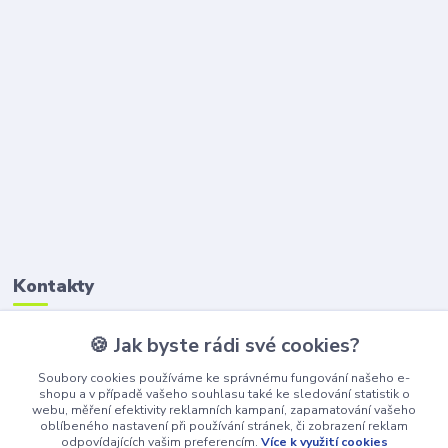
Kontakty
🍪 Jak byste rádi své cookies?
Petr Štikar
+420 777 407 747
Soubory cookies používáme ke správnému fungování našeho e-
(Po-Pá, 8-16 hod.)
shopu a v případě vašeho souhlasu také ke sledování statistik o
webu, měření efektivity reklamních kampaní, zapamatování vašeho
awepe@atelier-wepe.cz
oblíbeného nastavení při používání stránek, či zobrazení reklam
odpovídajících vašim preferencím.
Více k využití cookies