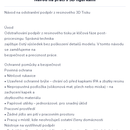
Návod na odstranění podpěr z resinového 3D Tisku
Úvod
Odstraňování podpěr z resinového tisku je klíčová fáze post-
procesingu. Správná technika
zajišťuje čistý výsledek bez poškození detailů modelu. V tomto návodu
se zaměřujeme na
bezpečnost a preciznost práce.
Ochranné pomůcky a bezpečnost
Povinná ochrana
• Nitrilové rukavice
• Uzavřené ochranné brýle – chrání oči před kapkami IPA a zbytky resinu
• Nepropustná podložka (silikonová mat, plech nebo miska) – na
zachycení kapek a
zbytkového materiálu
• Papírové utěrky – jednorázové, pro snadný úklid
Pracovní prostředí
• Žádné jídlo ani pití v pracovním prostoru
• Pracuj v místě, kde neohrožuješ ostatní členy domácnosti
Nástroje na vystřihnutí podpěr