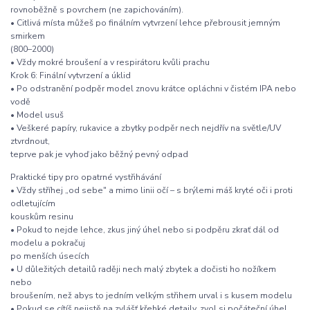
rovnoběžně s povrchem (ne zapichováním).
• Citlivá místa můžeš po finálním vytvrzení lehce přebrousit jemným
smirkem
(800–2000)
• Vždy mokré broušení a v respirátoru kvůli prachu
Krok 6: Finální vytvrzení a úklid
• Po odstranění podpěr model znovu krátce opláchni v čistém IPA nebo
vodě
• Model usuš
• Veškeré papíry, rukavice a zbytky podpěr nech nejdřív na světle/UV
ztvrdnout,
teprve pak je vyhoď jako běžný pevný odpad
Praktické tipy pro opatrné vystřihávání
• Vždy stříhej „od sebe" a mimo linii očí – s brýlemi máš kryté oči i proti
odletujícím
kouskům resinu
• Pokud to nejde lehce, zkus jiný úhel nebo si podpěru zkrať dál od
modelu a pokračuj
po menších úsecích
• U důležitých detailů raději nech malý zbytek a dočisti ho nožíkem
nebo
broušením, než abys to jedním velkým střihem urval i s kusem modelu
• Pokud se cítíš nejistě na zvlášť křehké detaily, zvol si počáteční úhel