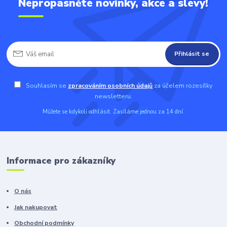
Nepropásněte novinky, akce a slevy!
Přihlásit se
Souhlasím se
zpracováním osobních údajů
za účelem rozesílky
newsletteru.
Můžete se kdykoli odhlásit. Zasíláme jednou za 14 dní.
Informace pro zákazníky
O nás
Jak nakupovat
Obchodní podmínky