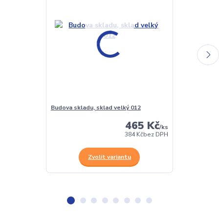
Budova skladu, sklad velký 012
Panelák 057
465 Kč
/
ks
384 Kč
bez DPH
Zvolit variantu
Z