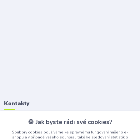
Kontakty
🍪 Jak byste rádi své cookies?
Petr Štikar
+420 777 407 747
Soubory cookies používáme ke správnému fungování našeho e-
(Po-Pá, 8-16 hod.)
shopu a v případě vašeho souhlasu také ke sledování statistik o