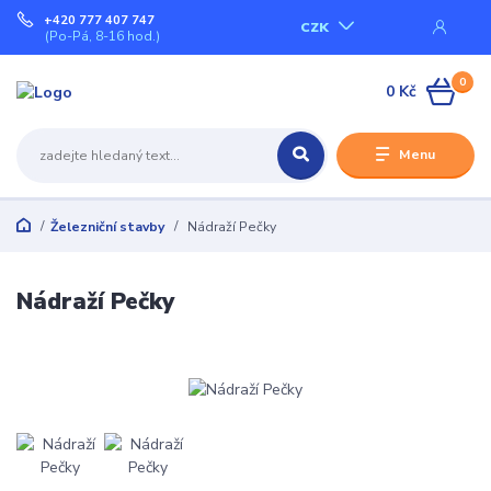
+420 777 407 747
CZK
(Po-Pá, 8-16 hod.)
0
0 Kč
Menu
Železniční stavby
Nádraží Pečky
Nádraží Pečky