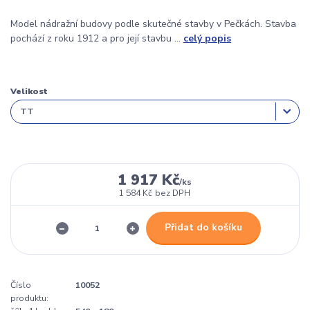
Model nádražní budovy podle skutečné stavby v Pečkách. Stavba
pochází z roku 1912 a pro její stavbu ...
celý popis
Velikost
1 917 Kč
/
ks
1 584 Kč
bez DPH
Přidat do košíku
Číslo
10052
produktu: