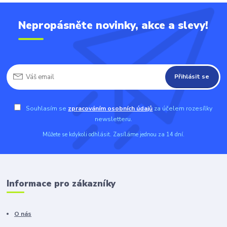
Nepropásněte novinky, akce a slevy!
Přihlásit se
Souhlasím se
zpracováním osobních údajů
za účelem rozesílky
newsletteru.
Můžete se kdykoli odhlásit. Zasíláme jednou za 14 dní.
Informace pro zákazníky
O nás