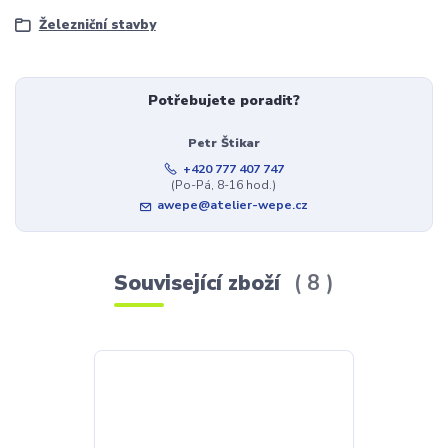
Železniční stavby
Potřebujete poradit?
Petr Štikar
+420 777 407 747
(Po-Pá, 8-16 hod.)
awepe@atelier-wepe.cz
Související zboží
8