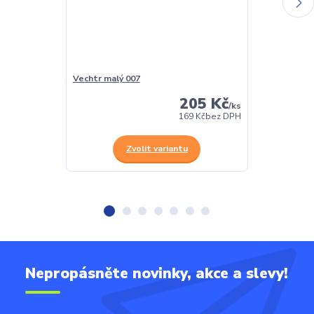
Vechtr malý 007
Krátké stání 
205 Kč
/
ks
169 Kč
bez DPH
Zvolit variantu
Z
Nepropásněte novinky, akce a slevy!