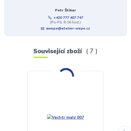
Petr Štikar
+420 777 407 747
(Po-Pá, 8-16 hod.)
awepe@atelier-wepe.cz
Související zboží
7