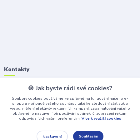
Kontakty
🍪 Jak byste rádi své cookies?
Petr Štikar
+420 777 407 747
Soubory cookies používáme ke správnému fungování našeho e-
(Po-Pá, 8-16 hod.)
shopu a v případě vašeho souhlasu také ke sledování statistik o
webu, měření efektivity reklamních kampaní, zapamatování vašeho
awepe@atelier-wepe.cz
oblíbeného nastavení při používání stránek, či zobrazení reklam
odpovídajících vašim preferencím.
Více k využití cookies
Souhlasím
Nastavení