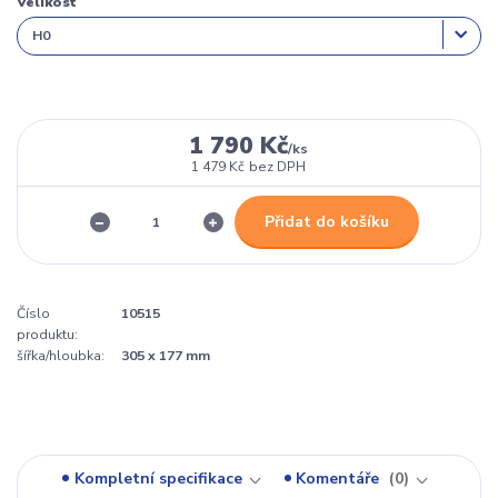
Velikost
1 790 Kč
/
ks
1 479 Kč
bez DPH
Přidat do košíku
Číslo
10515
produktu:
šířka/hloubka:
305 x 177 mm
Kompletní specifikace
Komentáře
0