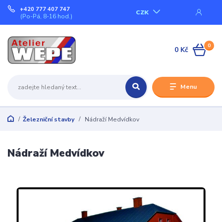
+420 777 407 747
CZK
(Po-Pá, 8-16 hod.)
0
0 Kč
Menu
Železniční stavby
Nádraží Medvídkov
Nádraží Medvídkov