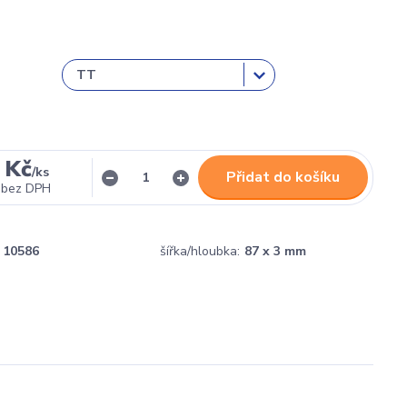
 Kč
/
ks
Přidat do košíku
bez DPH
10586
šířka/hloubka:
87 x 3 mm