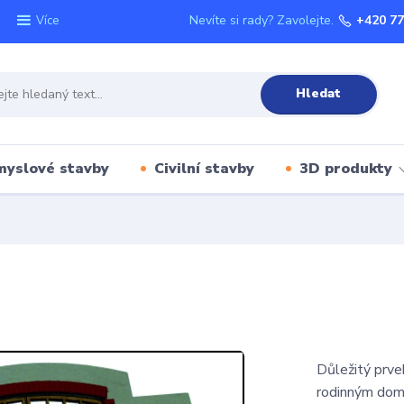
Nevíte si rady? Zavolejte.
+420 77
Více
Hledat
myslové stavby
Civilní stavby
3D produkty
Důležitý prve
rodinným domk