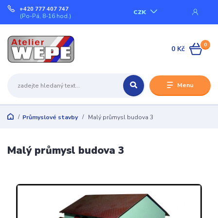
+420 777 407 747
CZK
(Po-Pá, 8-16 hod.)
0
0 Kč
Menu
Průmyslové stavby
Malý průmysl budova 3
Malý průmysl budova 3