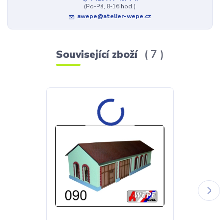
(Po-Pá, 8-16 hod.)
awepe@atelier-wepe.cz
Související zboží
7