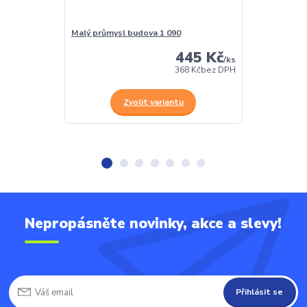
Malý průmysl budova 1 090
Malý průmysl 
445 Kč
/
ks
368 Kč
bez DPH
Zvolit variantu
Z
Nepropásněte novinky, akce a slevy!
Přihlásit se