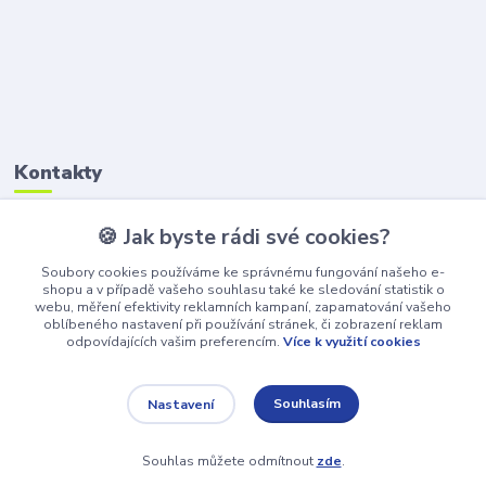
Kontakty
🍪 Jak byste rádi své cookies?
Petr Štikar
+420 777 407 747
Soubory cookies používáme ke správnému fungování našeho e-
(Po-Pá, 8-16 hod.)
shopu a v případě vašeho souhlasu také ke sledování statistik o
webu, měření efektivity reklamních kampaní, zapamatování vašeho
awepe@atelier-wepe.cz
oblíbeného nastavení při používání stránek, či zobrazení reklam
odpovídajících vašim preferencím.
Více k využití cookies
Souhlasím
Nastavení
Souhlas můžete odmítnout
zde
.
Vytvořeno na
Eshop-rychle.cz