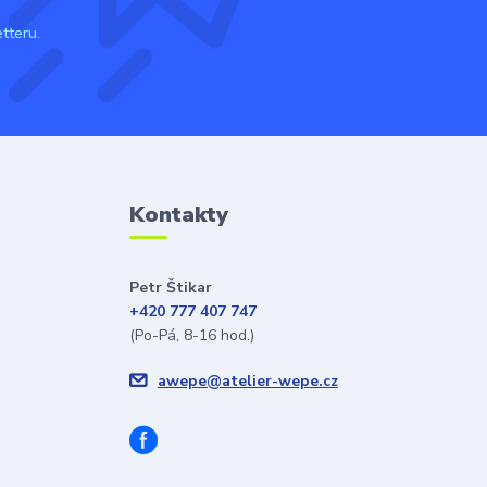
tteru.
Kontakty
Petr Štikar
+420 777 407 747
(Po-Pá, 8-16 hod.)
awepe@atelier-wepe.cz