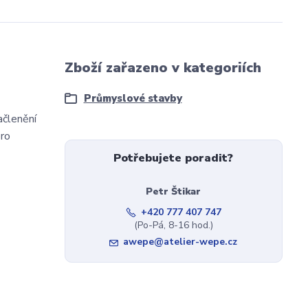
Zboží zařazeno v kategoriích
Průmyslové stavby
ačlenění
pro
Potřebujete poradit?
Petr Štikar
+420 777 407 747
(Po-Pá, 8-16 hod.)
awepe@atelier-wepe.cz