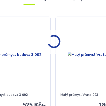
ysl budova 3 092
Malý průmysl Vrata 093
525 Kč
18
/
ks