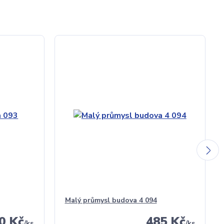
Malý průmysl budova 4 094
0 Kč
485 Kč
/
ks
/
ks