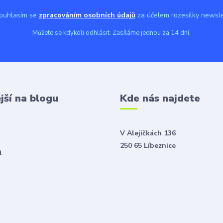
uhlasím se
zpracováním osobních údajů
za účelem rozesílky newsle
Můžete se kdykoli odhlásit. Zasíláme jednou za 14 dní.
jší na blogu
Kde nás najdete
V Alejíčkách 136
250 65 Líbeznice
a