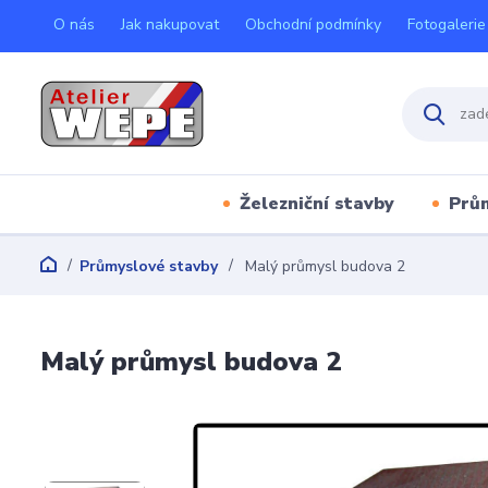
O nás
Jak nakupovat
Obchodní podmínky
Fotogalerie
Železniční stavby
Prů
Průmyslové stavby
Malý průmysl budova 2
Malý průmysl budova 2