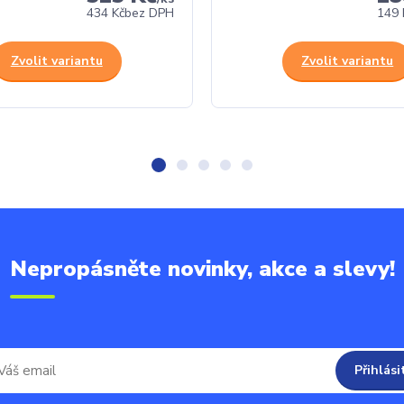
434 Kč
bez DPH
149 
Zvolit variantu
Zvolit variantu
Nepropásněte novinky, akce a slevy!
Přihlási