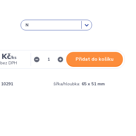
 Kč
/
ks
Přidat do košíku
bez DPH
10291
šířka/hloubka:
65 x 51 mm