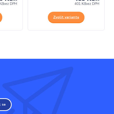
Kč
bez DPH
401 Kč
bez DPH
Zvolit variantu
t se