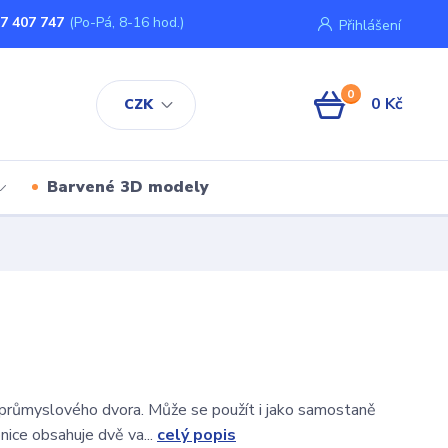
7 407 747
(Po-Pá, 8-16 hod.)
Přihlášení
0
0 Kč
CZK
Barvené 3D modely
průmyslového dvora. Může se použít i jako samostaně
bnice obsahuje dvě va...
celý popis