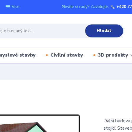
Nevíte si rady? Zavolejte.
+420 77
Více
Hledat
myslové stavby
Civilní stavby
3D produkty
Další budova 
stojící. Stave