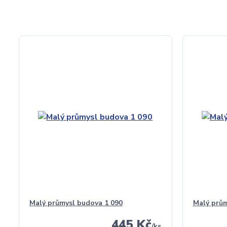
Malý průmysl budova 1 090
Malý prům
445 Kč
/
ks