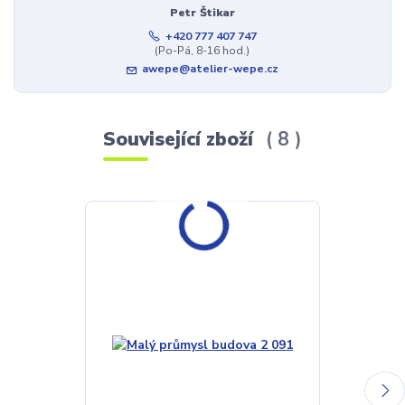
Petr Štikar
+420 777 407 747
(Po-Pá, 8-16 hod.)
awepe@atelier-wepe.cz
Související zboží
8