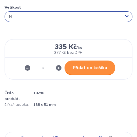
Velikost
335 Kč
/
ks
277 Kč
bez DPH
Přidat do košíku
Číslo
10290
produktu:
šířka/hloubka:
138 x 51 mm