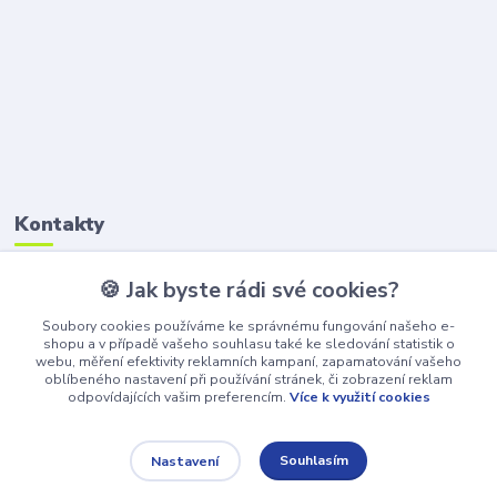
Kontakty
🍪 Jak byste rádi své cookies?
Petr Štikar
+420 777 407 747
Soubory cookies používáme ke správnému fungování našeho e-
(Po-Pá, 8-16 hod.)
shopu a v případě vašeho souhlasu také ke sledování statistik o
webu, měření efektivity reklamních kampaní, zapamatování vašeho
awepe@atelier-wepe.cz
oblíbeného nastavení při používání stránek, či zobrazení reklam
odpovídajících vašim preferencím.
Více k využití cookies
Souhlasím
Nastavení