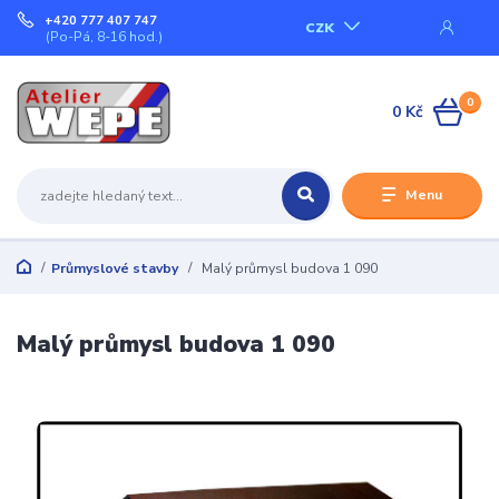
+420 777 407 747
CZK
(Po-Pá, 8-16 hod.)
0
0 Kč
Menu
Průmyslové stavby
Malý průmysl budova 1 090
Malý průmysl budova 1 090