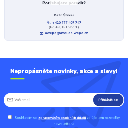
Potřebujete poradit?
Petr Štikar
+420 777 407 747
(Po-Pá, 8-16 hod.)
awepe@atelier-wepe.cz
Nepropásněte novinky, akce a slevy!
Přihlásit se
Souhlasím se
zpracováním osobních údajů
za účelem rozesílky
newsletteru.