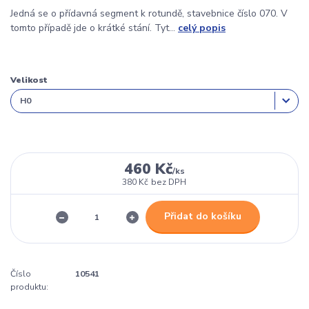
Jedná se o přídavná segment k rotundě, stavebnice číslo 070. V
tomto případě jde o krátké stání. Tyt...
celý popis
Velikost
460 Kč
/
ks
380 Kč
bez DPH
Přidat do košíku
Číslo
10541
produktu: