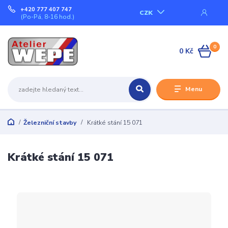
+420 777 407 747
CZK
(Po-Pá, 8-16 hod.)
0
0 Kč
Menu
Železniční stavby
Krátké stání 15 071
Krátké stání 15 071