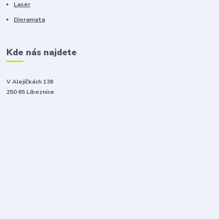
Laser
Dioramata
Kde nás najdete
V Alejíčkách 136
250 65 Líbeznice