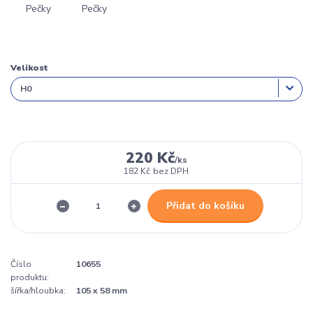
Velikost
220 Kč
/
ks
182 Kč
bez DPH
Přidat do košíku
Číslo
10655
produktu:
šířka/hloubka:
105 x 58 mm