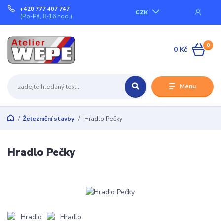
+420 777 407 747
CZK
(Po-Pá, 8-16 hod.)
0
0 Kč
Menu
Železniční stavby
Hradlo Pečky
Hradlo Pečky