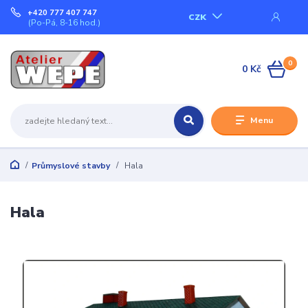
+420 777 407 747
CZK
(Po-Pá, 8-16 hod.)
0
0 Kč
Menu
Průmyslové stavby
Hala
Hala