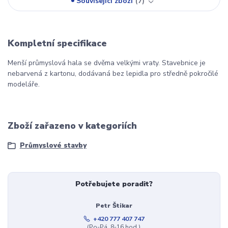
Související zboží
7
Kompletní specifikace
Menší průmyslová hala se dvěma velkými vraty. Stavebnice je
nebarvená z kartonu, dodávaná bez lepidla pro středně pokročilé
modeláře.
Zboží zařazeno v kategoriích
Průmyslové stavby
Potřebujete poradit?
Petr Štikar
+420 777 407 747
(Po-Pá, 8-16 hod.)