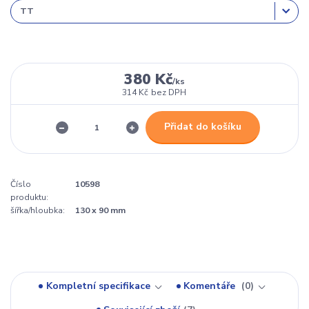
380 Kč
/
ks
314 Kč
bez DPH
Přidat do košíku
Číslo
10598
produktu:
šířka/hloubka:
130 x 90 mm
Kompletní specifikace
Komentáře
0