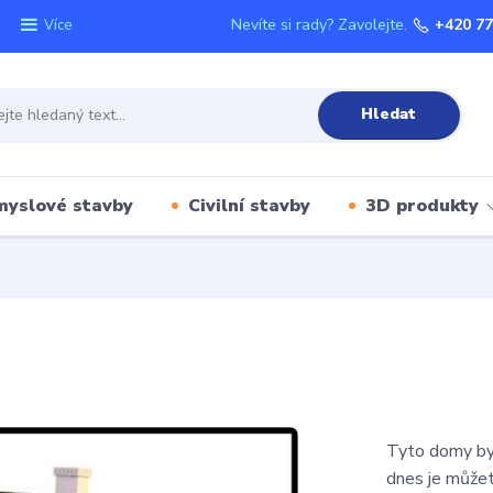
Nevíte si rady? Zavolejte.
+420 77
Více
Hledat
myslové stavby
Civilní stavby
3D produkty
Tyto domy byl
dnes je můžet