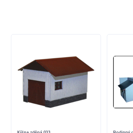
Kůlna zděná 033
Rodinný d