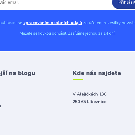
Přihlási
uhlasím se
zpracováním osobních údajů
za účelem rozesílky newsle
Můžete se kdykoli odhlásit. Zasíláme jednou za 14 dní.
jší na blogu
Kde nás najdete
V Alejíčkách 136
250 65 Líbeznice
a