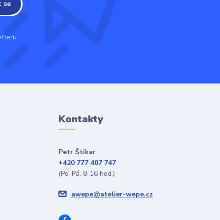
t se
tteru.
Kontakty
Petr Štikar
+420 777 407 747
(Po-Pá, 8-16 hod.)
awepe@atelier-wepe.cz