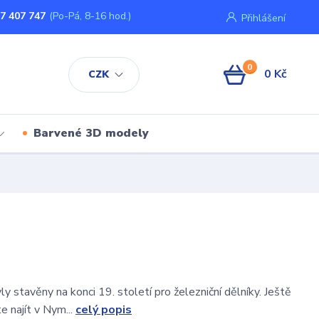
7 407 747
(Po-Pá, 8-16 hod.)
Přihlášení
0
0 Kč
CZK
Barvené 3D modely
y stavěny na konci 19. století pro železniční dělníky. Ještě
e najít v Nym...
celý popis