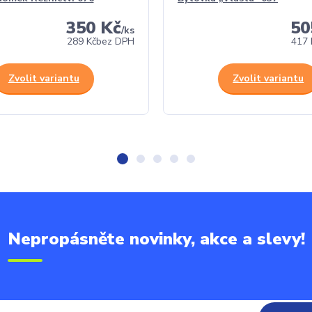
350 Kč
50
/
ks
289 Kč
bez DPH
417 
Zvolit variantu
Zvolit variantu
Nepropásněte novinky, akce a slevy!