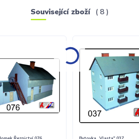
Související zboží
8
omek Řeznictví 076
Bytovka „Vlasta" 037