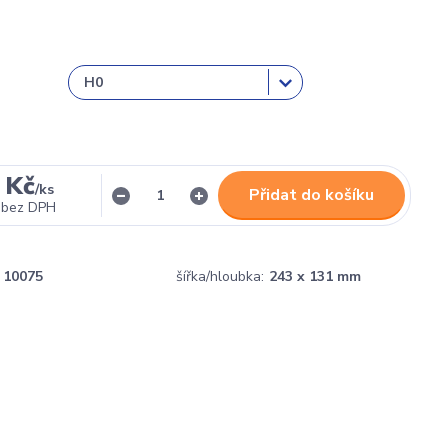
 Kč
/
ks
Přidat do košíku
bez DPH
10075
šířka/hloubka:
243 x 131 mm