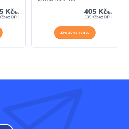
5 Kč
405 Kč
/
ks
/
ks
Kč
bez DPH
335 Kč
bez DPH
Zvolit variantu