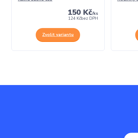
150 Kč
/
ks
124 Kč
bez DPH
Zvolit variantu