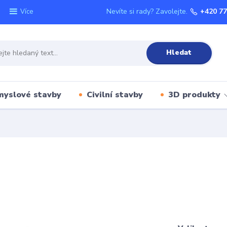
Nevíte si rady? Zavolejte.
+420 77
Více
Hledat
myslové stavby
Civilní stavby
3D produkty