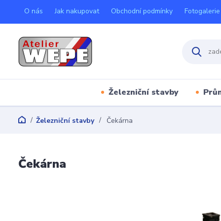
O nás
Jak nakupovat
Obchodní podmínky
Fotogalerie
Železniční stavby
Prů
Železniční stavby
Čekárna
Čekárna