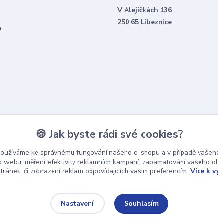
V Alejíčkách 136
250 65 Líbeznice
a
🍪 Jak byste rádi své cookies?
používáme ke správnému fungování našeho e-shopu a v případě vašeho
k o webu, měření efektivity reklamních kampaní, zapamatování vašeho o
stránek, či zobrazení reklam odpovídajících vašim preferencím.
Více k v
Souhlasím
Nastavení