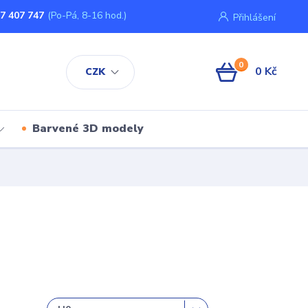
7 407 747
(Po-Pá, 8-16 hod.)
Přihlášení
0
0 Kč
CZK
Barvené 3D modely