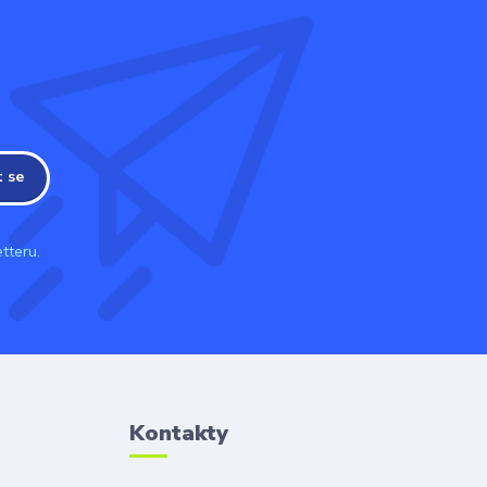
t se
tteru.
Kontakty