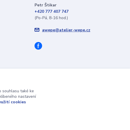
Petr Štikar
+420 777 407 747
(Po-Pá, 8-16 hod.)
awepe@atelier-wepe.cz
 souhlasu také ke
blíbeného nastavení
yužití cookies