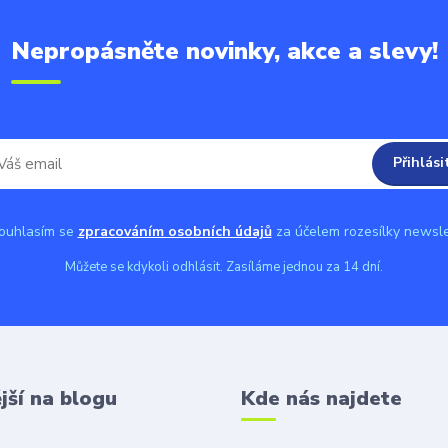
Nepropásněte novinky, akce a slevy!
Přihlási
uhlasím se
zpracováním osobních údajů
za účelem rozesílky newsle
Můžete se kdykoli odhlásit. Zasíláme jednou za 14 dní.
jší na blogu
Kde nás najdete