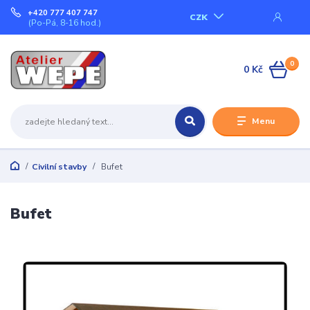
+420 777 407 747
CZK
(Po-Pá, 8-16 hod.)
0
0 Kč
Menu
Civilní stavby
Bufet
Bufet