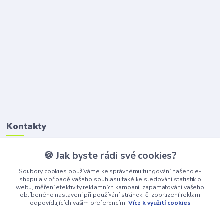
Kontakty
🍪 Jak byste rádi své cookies?
Petr Štikar
+420 777 407 747
Soubory cookies používáme ke správnému fungování našeho e-
(Po-Pá, 8-16 hod.)
shopu a v případě vašeho souhlasu také ke sledování statistik o
webu, měření efektivity reklamních kampaní, zapamatování vašeho
awepe@atelier-wepe.cz
oblíbeného nastavení při používání stránek, či zobrazení reklam
odpovídajících vašim preferencím.
Více k využití cookies