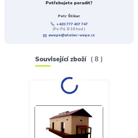
Potřebujete poradit?
Petr Štikar
+420 777 407 747
(Po-Pá, 8-16 hod.)
awepe@atelier-wepe.cz
Související zboží
8