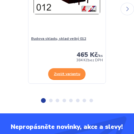
Budova skladu, sklad velký 012
Obytné stave
465 Kč
/
ks
384 Kč
bez DPH
Zvolit variantu
Z
Nepropásněte novinky, akce a slevy!