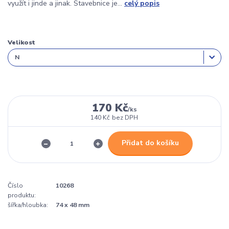
využít i jinde a jinak. Stavebnice je...
celý popis
Velikost
170 Kč
/
ks
140 Kč
bez DPH
Přidat do košíku
Číslo
10268
produktu:
šířka/hloubka:
74 x 48 mm