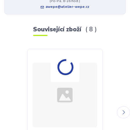
(Po-Pá, 8-16 hod.)
awepe@atelier-wepe.cz
Související zboží
8