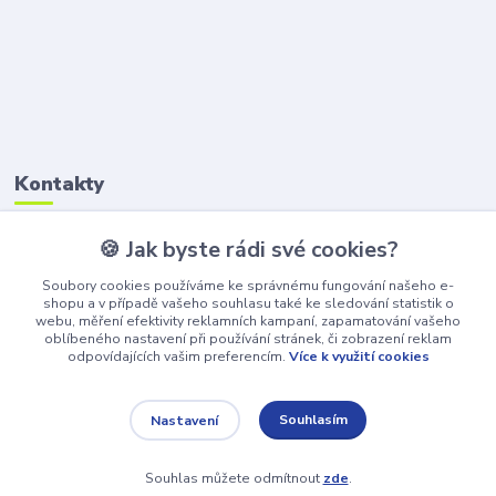
Kontakty
🍪 Jak byste rádi své cookies?
Petr Štikar
+420 777 407 747
Soubory cookies používáme ke správnému fungování našeho e-
(Po-Pá, 8-16 hod.)
shopu a v případě vašeho souhlasu také ke sledování statistik o
webu, měření efektivity reklamních kampaní, zapamatování vašeho
awepe@atelier-wepe.cz
oblíbeného nastavení při používání stránek, či zobrazení reklam
odpovídajících vašim preferencím.
Více k využití cookies
Souhlasím
Nastavení
Souhlas můžete odmítnout
zde
.
Vytvořeno na
Eshop-rychle.cz