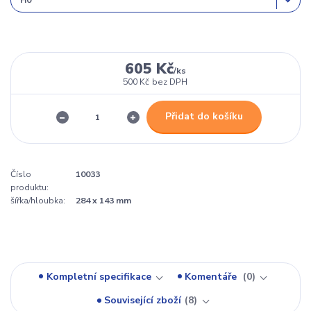
605 Kč
/
ks
500 Kč
bez DPH
Přidat do košíku
Číslo
10033
produktu:
šířka/hloubka:
284 x 143 mm
Kompletní specifikace
Komentáře
0
Související zboží
8