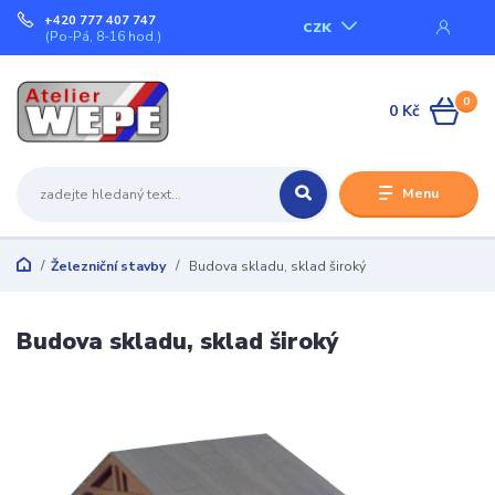
+420 777 407 747
CZK
(Po-Pá, 8-16 hod.)
0
0 Kč
Menu
Železniční stavby
Budova skladu, sklad široký
Budova skladu, sklad široký