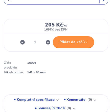
205 Kč
/
ks
169 Kč
bez DPH
Přidat do košíku
Číslo
10026
produktu:
šířka/hloubka:
141 x 65 mm
Kompletní specifikace
Komentáře
0
Související zboží
8