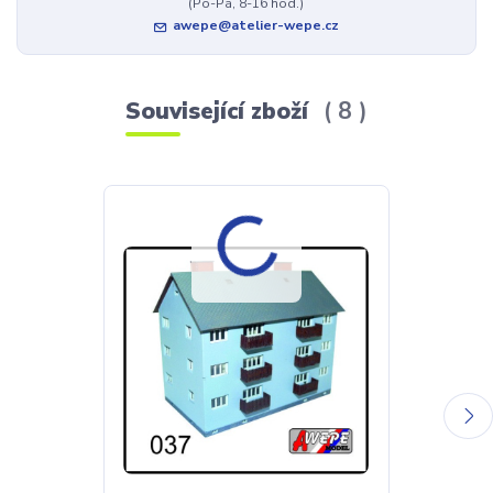
(Po-Pá, 8-16 hod.)
awepe@atelier-wepe.cz
Související zboží
8