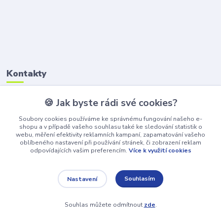
Kontakty
🍪 Jak byste rádi své cookies?
Petr Štikar
+420 777 407 747
Soubory cookies používáme ke správnému fungování našeho e-
(Po-Pá, 8-16 hod.)
shopu a v případě vašeho souhlasu také ke sledování statistik o
webu, měření efektivity reklamních kampaní, zapamatování vašeho
awepe@atelier-wepe.cz
oblíbeného nastavení při používání stránek, či zobrazení reklam
odpovídajících vašim preferencím.
Více k využití cookies
Souhlasím
Nastavení
Souhlas můžete odmítnout
zde
.
Vytvořeno na
Eshop-rychle.cz