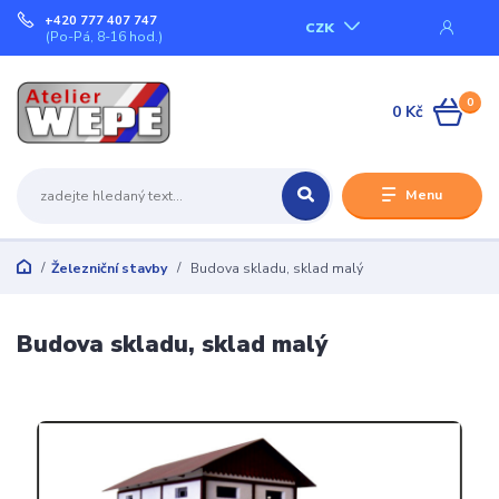
+420 777 407 747
CZK
(Po-Pá, 8-16 hod.)
0
0 Kč
Menu
Železniční stavby
Budova skladu, sklad malý
Budova skladu, sklad malý