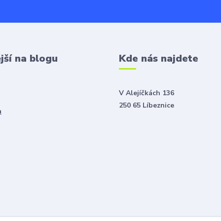
jší na blogu
Kde nás najdete
V Alejíčkách 136
250 65 Líbeznice
a