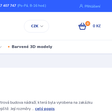
7 407 747
(Po-Pá, 8-16 hod.)
Přihlášení
0
0 Kč
CZK
Barvené 3D modely
trová budova nádraží, která byla vyrobena na zakázku
iště. Její rozměry ...
celý popis