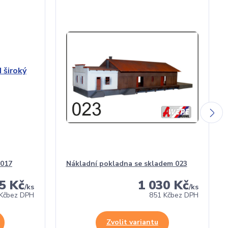
 017
Nákladní pokladna se skladem 023
5 Kč
1 030 Kč
/
ks
/
ks
Kč
bez DPH
851 Kč
bez DPH
Zvolit variantu