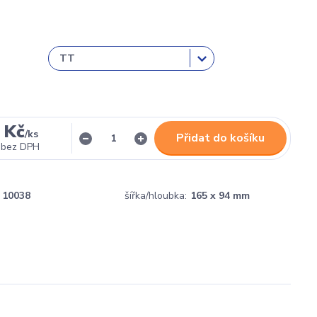
 Kč
/
ks
Přidat do košíku
bez DPH
10038
šířka/hloubka:
165 x 94 mm