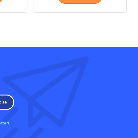
t se
tteru.