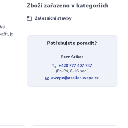
Zboží zařazeno v kategoriích
Železniční stavby
ají
žít, je
Potřebujete poradit?
Petr Štikar
+420 777 407 747
(Po-Pá, 8-16 hod.)
awepe@atelier-wepe.cz