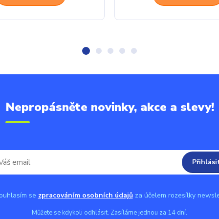
Nepropásněte novinky, akce a slevy!
Přihlási
uhlasím se
zpracováním osobních údajů
za účelem rozesílky newsle
Můžete se kdykoli odhlásit. Zasíláme jednou za 14 dní.