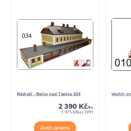
Nádraží - Bečov nad Teplou 034
Vechtr vy
2 390 Kč
/
ks
1 975 Kč
bez DPH
Zvolit variantu