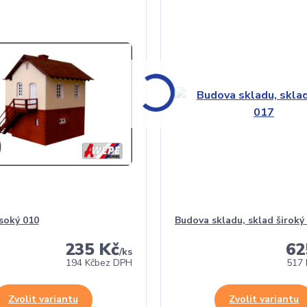
soký 010
Budova skladu, sklad široký
235 Kč
62
/
ks
194 Kč
bez DPH
517 
Zvolit variantu
Zvolit variantu