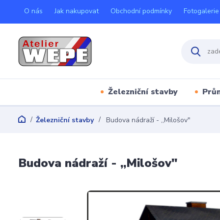
O nás
Jak nakupovat
Obchodní podmínky
Fotogalerie
Železniční stavby
Prů
Železniční stavby
Budova nádraží - ,,Milošov"
Budova nádraží - ,,Milošov"