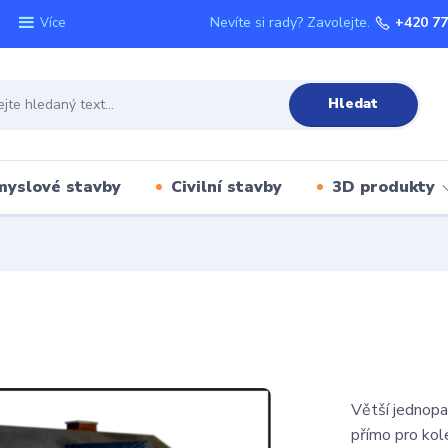
Nevíte si rady? Zavolejte.
+420 77
Více
Hledat
myslové stavby
Civilní stavby
3D produkty
Větší jednopa
přímo pro kolej